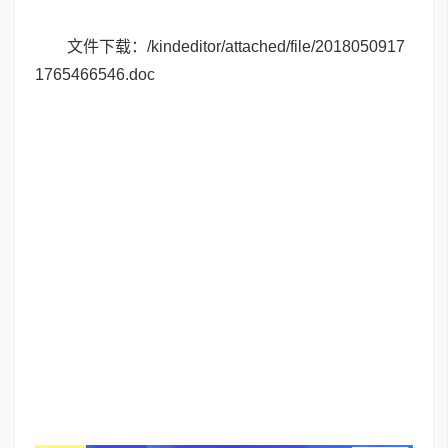
文件下载：
/kindeditor/attached/file/2018050917
1765466546.doc