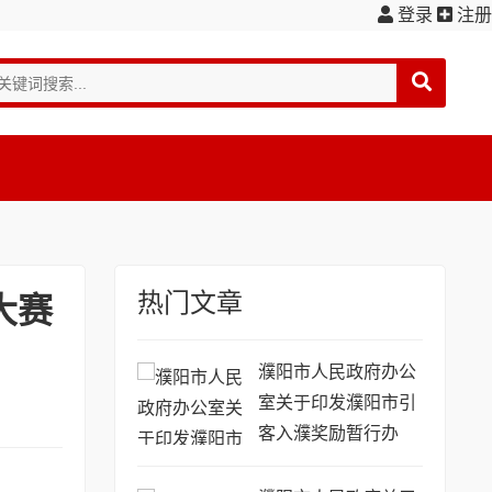
登录
注册
热门文章
大赛
濮阳市人民政府办公
室关于印发濮阳市引
客入濮奖励暂行办
法...(濮政办〔2016〕