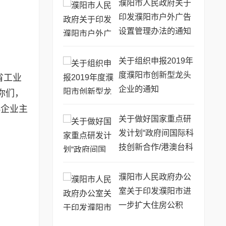
76号)
濮阳市人民政府关于
印发濮阳市户外广告
设置管理办法的通知
(濮政〔2014〕63号)
关于组织申报2019年
度濮阳市创新型龙头
省工业
企业的通知
你们，
小企业主
关于做好国家重点研
发计划“政府间国际科
技创新合作/港澳台科
技创新合作”重点专项
2019年度第二批项目
濮阳市人民政府办公
申报工作的通知
室关于印发濮阳市进
一步扩大住房公积
金...(濮政办〔2017〕