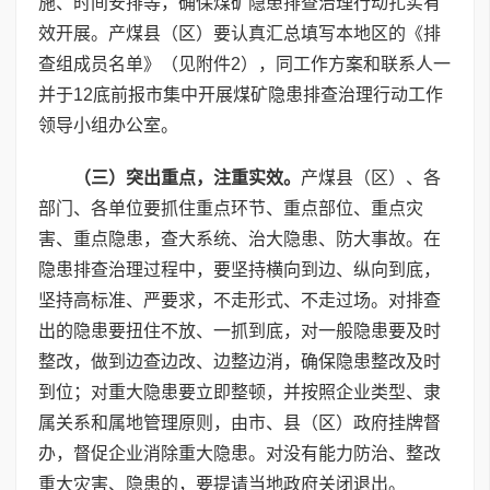
施、时间安排等，确保煤矿隐患排查治理行动扎实有
效开展。产煤县（区）要认真汇总填写本地区的《排
查组成员名单》（见附件2），同工作方案和联系人一
并于12底前报市集中开展煤矿隐患排查治理行动工作
领导小组办公室。
（三）突出重点，注重实效
。
产煤县（区）、各
部门、各单位要抓住重点环节、重点部位、重点灾
害、重点隐患，查大系统、治大隐患、防大事故。在
隐患排查治理过程中，要坚持横向到边、纵向到底，
坚持高标准、严要求，不走形式、不走过场。对排查
出的隐患要扭住不放、一抓到底，对一般隐患要及时
整改，做到边查边改、边整边消，确保隐患整改及时
到位；对重大隐患要立即整顿，并按照企业类型、隶
属关系和属地管理原则，由市、县（区）政府挂牌督
办，督促企业消除重大隐患。对没有能力防治、整改
重大灾害、隐患的，要提请当地政府关闭退出。