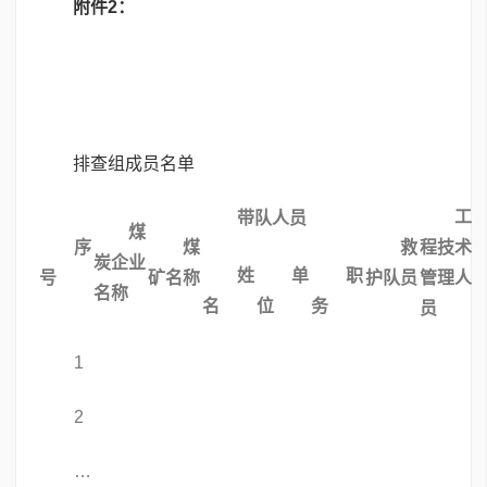
附件2：
排查组成员名单
工
带队人员
煤
序
煤
救
程技术
炭企业
姓
单
职
号
矿名称
护队员
管理人
名称
名
位
务
员
1
2
…