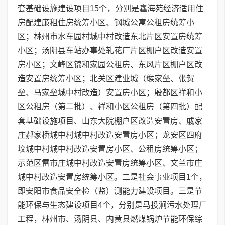
套基础设施建设项目15个，分别是鑫海苑经济适用住
房配建廉租住房统筹小区、钢城公寓公租房统筹小
区；林州市水车园村城中村改造东北片区安置房统筹
小区；汤阴县车站办事处轧花厂片区棚户区改造安置
房小区；文峰区锦和家园公租房、东风片区棚户区改
造安置房统筹小区；北关区建业城（缑家垒、张贺
垒、马家垒城中村改造）安置房小区；殷都区祥和小
区公租房（第二批）、祥和小区公租房（第四批）配
套基础设施项目、山东大院棚户区改造安置房、戚家
庄郝家桥城中村城中村改造安置房小区；龙安区四府
坟城中村城中村改造安置房小区、公租房统筹小区；
示范区雷市庄城中村改造安置房统筹小区、文兰市庄
城中村改造安置房统筹小区。二是社会事业项目1个，
即安阳市食品安全检（监）测能力建设项目。三是节
能环保与生态建设项目4个，分别是马投涧污水处理厂
工程，林州市、汤阴县、内黄县燃煤锅炉节能环保综