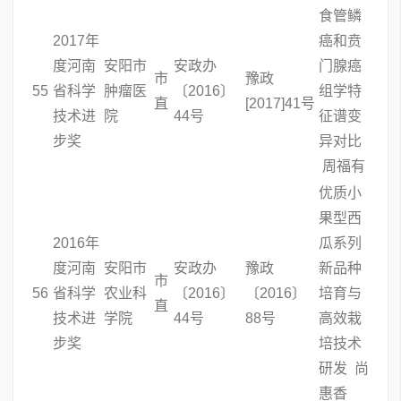
食管鳞
2017年
癌和贲
度河南
安阳市
安政办
门腺癌
市
豫政
55
省科学
肿瘤医
〔2016〕
组学特
直
[2017]41号
技术进
院
44号
征谱变
步奖
异对比
周福有
优质小
果型西
2016年
瓜系列
度河南
安阳市
安政办
豫政
新品种
市
56
省科学
农业科
〔2016〕
〔2016〕
培育与
直
技术进
学院
44号
88号
高效栽
步奖
培技术
研发 尚
惠香