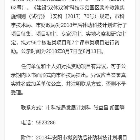
62号）、《建设“双休双创”科技示范园区奖补政策实
施细则（试行)》（安科〔2017〕70号）规定，市科
学技术局、市财政局对2018年后补助科技计划进行了
项目征集、项目初审、专家评审、实地考察和研究审
定，拟对56个核准类项目和7个评审类项目进行资
助。公示时间为2018年8月7日至8月13日。
任何单位和个人如对拟资助项目有异议，可于公
示期内以书面形式向市科技局提出。异议应当签署真
实姓名或加盖单位公章，并注明联系方式，否则不予
受理。
联系方式：市科技局发展计划科 张益昌 胡国骅
电话：5923286
附件：2018年安阳市拟资助后补助科技计划项目