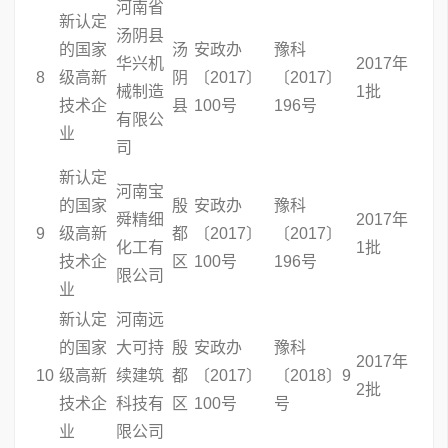
河南省
新认定
汤阴县
的国家
汤
安政办
豫科
华兴机
2017年
8
级高新
阴
〔2017〕
〔2017〕
械制造
1批
技术企
县
100号
196号
有限公
业
司
新认定
河南宝
的国家
殷
安政办
豫科
舜精细
2017年
9
级高新
都
〔2017〕
〔2017〕
化工有
1批
技术企
区
100号
196号
限公司
业
新认定
河南远
的国家
大可持
殷
安政办
豫科
2017年
10
级高新
续建筑
都
〔2017〕
〔2018〕9
2批
技术企
科技有
区
100号
号
业
限公司