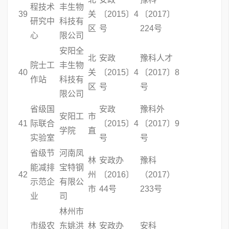
程技术
丰生物
39
关
〔2015〕4
〔2017〕
研究中
科技有
区
号
224号
心
限公司
安阳全
北
安政
豫科人才
院士工
丰生物
40
关
〔2015〕4
〔2017〕8
作站
科技有
区
号
号
限公司
省级国
安政
豫科外
安阳工
市
41
际联合
〔2015〕4
〔2017〕9
学院
直
实验室
号
号
省级节
河南凤
林
安政办
豫科
能减排
宝特钢
42
州
〔2016〕
（2017）
示范企
有限公
市
44号
233号
业
司
林州市
市级农
东姚洪
林
安政办
安科