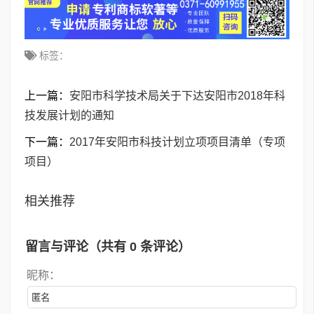
标签：
上一篇：
安阳市科学技术局关于下达安阳市2018年科
技发展计划的通知
下一篇：
2017年安阳市科技计划立项项目清单（专项
项目）
相关推荐
留言与评论（共有
0
条评论）
昵称：