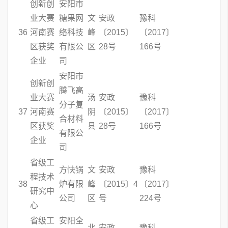
创新创
安阳市
业大赛
糖果网
文
安政
豫科
36
河南赛
络科技
峰
〔2015〕
〔2017〕
区获奖
有限公
区
28号
166号
企业
司
安阳市
创新创
腾飞高
业大赛
汤
安政
豫科
分子复
37
河南赛
阴
〔2015〕
〔2017〕
合材料
区获奖
县
28号
166号
有限公
企业
司
省级工
方快锅
文
安政
豫科
程技术
38
炉有限
峰
〔2015〕4
〔2017〕
研究中
公司
区
号
224号
心
省级工
安阳全
北
安政
豫科