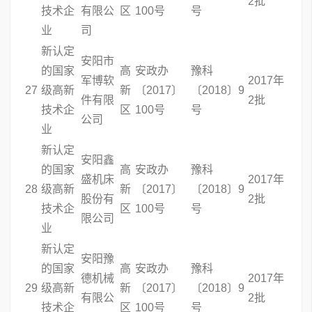
2批
技术企
有限公
区
100号
号
业
司
新认定
安阳市
的国家
高
安政办
豫科
军博软
2017年
27
级高新
新
〔2017〕
〔2018〕9
件有限
2批
技术企
区
100号
号
公司
业
新认定
安阳鑫
的国家
高
安政办
豫科
盛机床
2017年
28
级高新
新
〔2017〕
〔2018〕9
股份有
2批
技术企
区
100号
号
限公司
业
新认定
安阳豫
的国家
高
安政办
豫科
德机械
2017年
29
级高新
新
〔2017〕
〔2018〕9
有限公
2批
技术企
区
100号
号