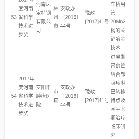
河南凤
车桥用
度河南
林
安政办
宝特钢
豫政
管
53
省科学
州
〔2016〕
有限公
[2017]41号
20Mn2
技术进
市
44号
司
钢的关
步奖
键冶金
技术
进展期
胃食管
结合部
2017年
腺癌淋
度河南
安阳市
安政办
市
豫政
巴转移
54
省科学
肿瘤医
〔2016〕
直
[2017]41号
特点及
技术进
院
44号
围手术
步奖
期治疗
临床研
究