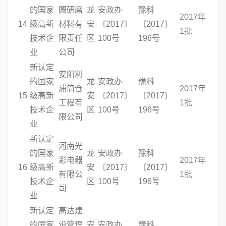
的国家
圆研磨
龙
安政办
豫科
2017年
14
级高新
材料有
安
〔2017〕
〔2017〕
1批
技术企
限责任
区
100号
196号
业
公司
新认定
安阳利
的国家
龙
安政办
豫科
浦筒仓
2017年
15
级高新
安
〔2017〕
〔2017〕
工程有
1批
技术企
区
100号
196号
限公司
业
新认定
河南光
的国家
龙
安政办
豫科
彩电器
2017年
16
级高新
安
〔2017〕
〔2017〕
有限公
1批
技术企
区
100号
196号
司
业
新认定
高达建
的国家
设管理
安
安政办
豫科