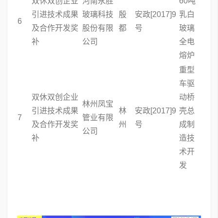
双休双创企业
河南永胜
60吨
引进技术成果
玻璃科技
殷
安政[2017]9
乳白
6
及合作开发奖
股份有限
都
号
玻璃
补
公司
全电
熔炉
重型
车驱
双休双创企业
动桥
林州凤宝
引进技术成果
林
安政[2017]9
壳总
7
管业有限
及合作开发奖
州
号
成制
公司
补
造技
术开
发