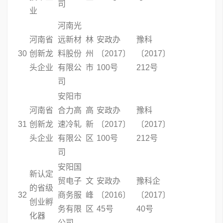
司
业
河南光
河南省
远新材
林
安政办
豫科
30
创新龙
料股份
州
〔2017〕
〔2017〕
头企业
有限公
市
100号
212号
司
安阳市
河南省
合力高
高
安政办
豫科
31
创新龙
速冷轧
新
〔2017〕
〔2017〕
头企业
有限公
区
100号
212号
司
安阳国
新认定
贸电子
文
安政办
豫科企
的省级
32
商务服
峰
〔2016〕
〔2017〕
创业孵
务有限
区
45号
40号
化器
公司