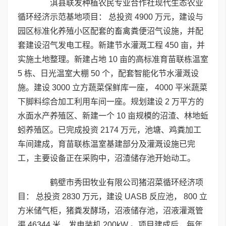
淇县联发种植农民专业合作社现代生态农业
循环经济示范基地项目： 总投资 4900 万元，建设与
园区标准化养殖小区配套的畜禽粪便沼气设施，并配
套建设沼气发电工程。新建节水灌溉工程 450 亩，并
实施土地整理。新建占地 10 亩的高标准育苗联栋温室
5 栋、日光温室大棚 50 个，配套智能化节水灌溉设
施。建设 3000 立方蔬菜保鲜库一座， 4000 平米蔬菜
下脚料综合加工利用车间一座。规划建设 2 万平方的
水面水产养殖区、新建一个 10 亩规模的沼渣、林地蚯
蚓养殖区。已完成投资 2174 万元，池塘、鸡粪加工
车间建成，育苗联栋温室基建部分及灌溉设施已完
工，主要设备正在采购中，沼渣储存池开始动工。
鹤壁市秀田牧业有限公司猪沼菜循环经济项
目： 总投资 2830 万元，建设 UASB 反应池， 800 立
方米储气柜，猪粪发酵场，沼液储存池，沼液灌溉管
渠 46344 米，发电装机 200kW 。项目建成后，每年