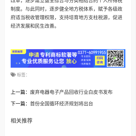
改革，逐步建立健全综合与分类相结合的个人所得税
制度。与此同时，逐步健全地方税体系，赋予各级政
府适当税收管理权限，支持培育地方支柱税源，促进
经济发展和民生改善。
标签：
上一篇：
废弃电器电子产品回收行业白皮书发布
下一篇：
首份全国循环经济规划将出台
相关推荐