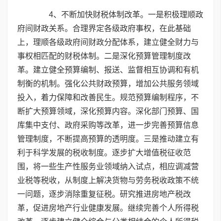
4、不断加快财税体制改革。一是积极理顺政
府间财政关系。合理界定各级政府事权，在此基础
上，理顺各级政府间财政分配体系，建立健全财力与
事权相匹配的财税体制。二是深化预算管理制度改
革。建立健全预算编制、报送、监督相互协调和有机
制衡的机制。强化公共财政预算，增加公共服务领域
投入，着力保障和改善民生。规范预算编制程序，不
断扩大预算领域，深化预算内容。深化部门预算、国
库集中支付、政府采购等改革，进一步完善预算信息
管理制度，不断提高预算的透明度。三是推动建立有
利于科学发展的税收制度。逐步扩大增值税征收范
围，将一些生产性服务业领域纳入试点，相应调减营
业税等税收，从制度上解决货物与劳务税收政策不统
一问题，逐步消除重复征税。研究推进房地产税改
革，促进房地产行业健康发展。继续完善个人所得税