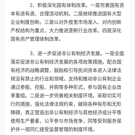
2、积极深化国有体制改革。一是完善国有资
本有进有退、合理流动机制。二是继续推进国有大型
企业制度创新。三是以对外放宽市场准入、对内创新
产权结构为重点，大力推进垄断行业改革。四是深化
国有资产管理体制改革。
3、进一步促进非公有制经济发展。一是全面
落实促进非公有制经济发展的各项政策措施。配合国
有经济的战略调整，鼓励和引导民间资本进入法律法
规没有禁止的行业和领域，支持和推动非公有制企业
通过参股、控股、并购等多种形式，参与国有企业改
革重组。二是进一步完善相关制度环境。采取切实可
行的措施，强化法律法规约束，破除各种有形和无形
障碍，真正营造出非公有制经济与其他经济成分平等
使用生产要素，公平参与市场竞争，同等受到服务保
护并一视同仁接受监督管理的制度环境。