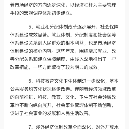
着市场经济的方向逐步深化，以经济杠杆为主要管理
手段的宏观调控体系初步建立。
5、就业和分配体制改革逐步展开，社会保障
体系建设成效显著。就业体制、分配制度和社会保障
体系建设关系到人民群众的根本利益，也是市场经济
体制建设的核心内容。这些年来，围绕增加就业、改
善分配关系和建立保障制度，由浅入深地推出了一些
改革措施，一些方面取得了较为明显的成效。
6、科技教育文化卫生体制进一步深化，基本
公共服务均等化状况逐步改善。伴随着经济领域改革
的向前推进，科技、教育、文化、卫生等社会领域改
革也不断向纵向展开，社会事业管理体制不断创新，
促进了社会事业的发展和人民生活改善。
7、涉外经济体制改革全面深化，对外开放水