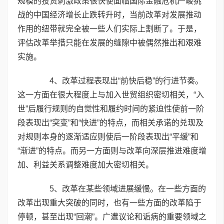
规模的投资刺激政策很快使面临国际金融危机严峻挑
战的中国经济增长止跌转升时，当前改革对发展推动
作用的纽带就完全被一些人们实际上割断了。于是，
评估改革举措只能在发展的缝隙中被偶然推出和艰难
实施。
4、改革过程表现出“前快后稳”的行进节奏。
这一方面在很大程度上与加入世贸组织密切相关，“入
世”后履行规则的自觉性和履约时间的紧迫性使前一阶
段表现出“突变”和“快进”的特点，而相关承诺的兑现及
对规则本身的逐渐适应则使后一阶段表现出“平缓”和
“渐进”的特点。而另一方面则与改革向深层推进难度增
加、利益关系调整难度加大密切相关。
5、改革在某些领域进展缓慢。在一些方面的
改革出现重大突破的同时，也有一些方面的改革陷于
停顿，甚至出现“回潮”。广遭议论和诟病的重要领域之