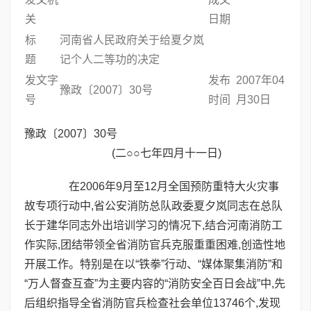
关
日期
标
河南省人民政府关于给夏夕岚
题
记个人二等功的决定
发文字
发布
2007年04
豫政〔2007〕30号
号
时间
月30日
豫政〔2007〕30号
(二○○七年四月十一日)
在2006年9月至12月全国预防重特大火灾事
故专项行动中,省公安消防总队政委夏夕岚同志在总队
长于建华同志外出培训学习的情况下,结合河南消防工
作实际,团结带领全省消防官兵克服重重困难,创造性地
开展工作。特别是在以“铁拳”行动、“媒体聚集消防”和
“万人督查互查”为主要内容的“消防安全百日会战”中,先
后组织指导全省消防官兵检查社会单位13746个,发现