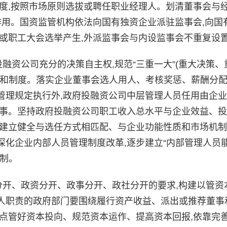
度,按照市场原则选拔或聘任职业经理人。划清董事会与
作用。国资监管机构依法向国有独资企业派驻监事会,向国
或职工大会选举产生,外派监事会与内设监事会不重复设
资公司充分的决策自主权,规范“三重一大”(重大决策、
和制度。落实企业董事会选人用人、考核奖惩、薪酬分配
管理规定执行外,政府投融资公司中层管理人员任用由企
监事。坚持政府投融资公司职工收入总水平与企业效益、
。建立健全与选任方式相匹配、与企业功能性质和市场机
化企业内部人员管理制度改革,逐步建立“内部管理人员
制。
开、政资分开、政事分开、政社分开的要求,构建以管资
人职责的政府部门要围绕履行资产收益、派出或推荐董事
点管好资本投向、规范资本运作、提高资本回报,依靠完