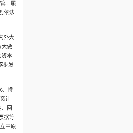
监管。履
要依法
内外大
做大做
融资本
逐步发
款、特
投资计
定、回
票据等
设立中原