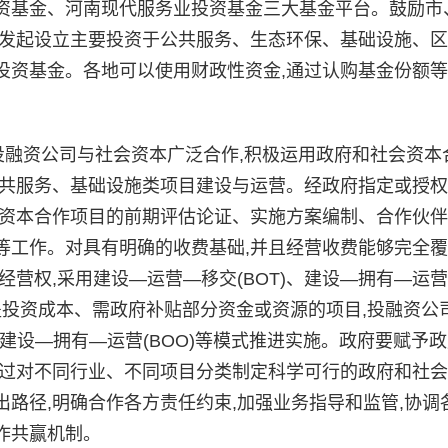
资基金、河南现代服务业投资基金三大基金平台。鼓励市
本发起设立主要投资于公共服务、生态环保、基础设施、
投资基金。各地可以使用财政性资金,通过认购基金份额
融资公司与社会资本广泛合作,积极运用政府和社会资本
共服务、基础设施类项目建设与运营。经政府指定或授权
会资本合作项目的前期评估论证、实施方案编制、合作伙
等工作。对具有明确的收费基础,并且经营收费能够完全
营权,采用建设—运营—移交(BOT)、建设—拥有—运
覆盖投资成本、需政府补贴部分资金或资源的项目,投融资公
建设—拥有—运营(BOO)等模式推进实施。政府要赋予
通过对不同行业、不同项目分类制定科学可行的政府和社
路径,明确合作各方责任约束,加强业务指导和监管,协调
作共赢机制。