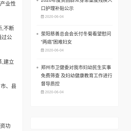
2020年度贫困群众身患重度残疾人
向产业性
口护理补贴公示
2020-06-04
,不断
荥阳慈善总会会长付冬菊看望慰问
通过公
“两癌”困难妇女
2020-06-04
,建立
郑州市卫健委对我市妇幼民生实事
免费筛查 及妇幼健康教育工作进行
督导质控
、市、县
2020-06-04
融资功