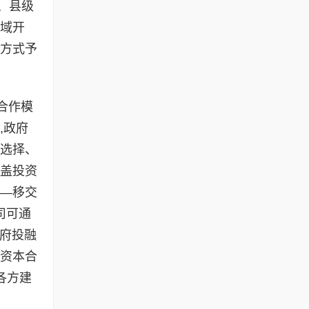
、县级
区域开
等方式予
合作模
,政府
伴选择、
覆盖投资
营—移交
司可通
政府投融
会资本合
各方建