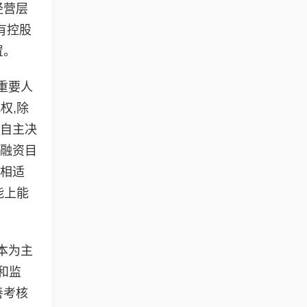
经营层
有控股
置。
重要人
权,除
业自主决
投融资目
制相适
能上能
本为主
和监
善考核