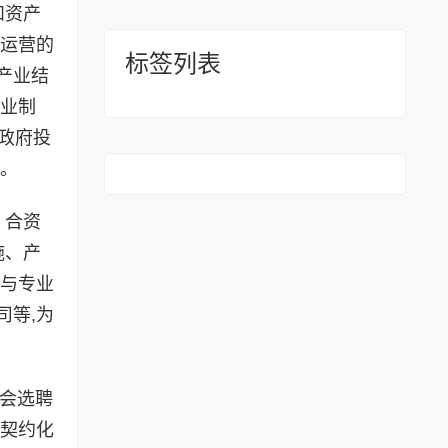
和资产
资运营的
标签列表
产业结
企业制
政府投
用。
、合资
施、产
、与专业
司等,为
会选聘
、契约化