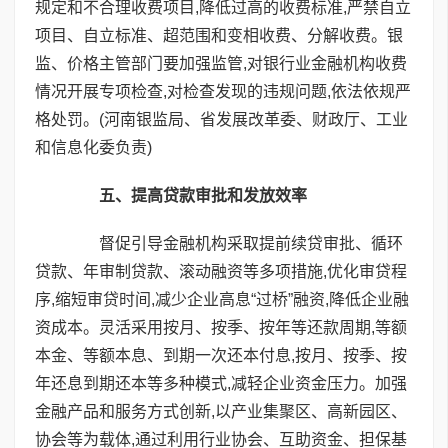
规定和不合理收费项目,降低过高的收费标准,严禁自立
项目、自立标准、超范围和变相收费、分解收费。银
监、价格主管部门要加强监管,对银行业金融机构收费
情况开展专项检查,对检查发现的违规问题,依法依规严
格处罚。(河南银监局、省发展改革委、财政厅、工业
和信息化委负责)
五、提高贷款审批和发放效率
督促引导金融机构采取提前续贷审批、循环
贷款、年审制贷款、滚动融资等多项措施,优化审贷程
序,缩短审贷时间,减少企业高息“过桥”融资,降低企业融
资成本。灵活采用按月、按季、按年等还款周期,等额
本金、等额本息、到期一次还本付息,按月、按季、按
年还息到期还本等多种模式,减轻企业资金压力。加强
金融产品和服务方式创新,以产业集聚区、高新园区、
协会等为载体,通过利用行业协会、互助资金、担保基