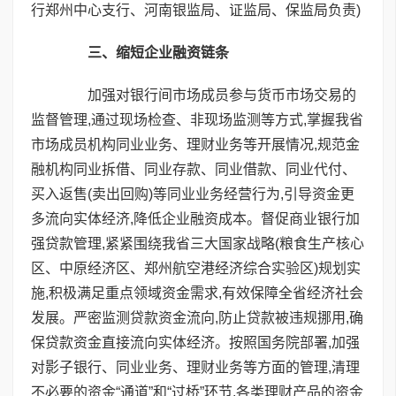
行郑州中心支行、河南银监局、证监局、保监局负责)
三、缩短企业融资链条
加强对银行间市场成员参与货币市场交易的
监督管理,通过现场检查、非现场监测等方式,掌握我省
市场成员机构同业业务、理财业务等开展情况,规范金
融机构同业拆借、同业存款、同业借款、同业代付、
买入返售(卖出回购)等同业业务经营行为,引导资金更
多流向实体经济,降低企业融资成本。督促商业银行加
强贷款管理,紧紧围绕我省三大国家战略(粮食生产核心
区、中原经济区、郑州航空港经济综合实验区)规划实
施,积极满足重点领域资金需求,有效保障全省经济社会
发展。严密监测贷款资金流向,防止贷款被违规挪用,确
保贷款资金直接流向实体经济。按照国务院部署,加强
对影子银行、同业业务、理财业务等方面的管理,清理
不必要的资金“通道”和“过桥”环节,各类理财产品的资金