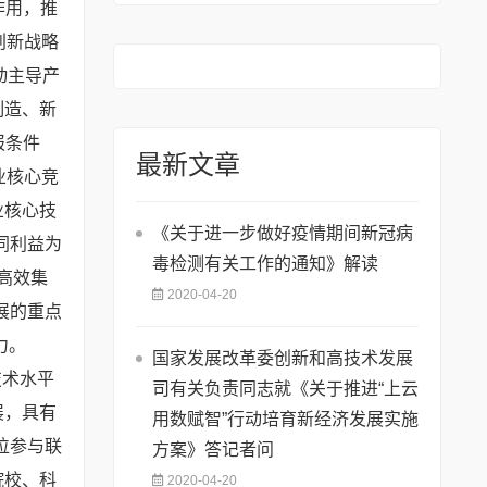
作用，推
创新战略
动主导产
制造、新
报条件
最新文章
业核心竞
业核心技
《关于进一步做好疫情期间新冠病
同利益为
毒检测有关工作的通知》解读
高效集
2020-04-20
展的重点
力。
国家发展改革委创新和高技术发展
技术水平
司有关负责同志就《关于推进“上云
展，具有
用数赋智”行动培育新经济发展实施
位参与联
方案》答记者问
院校、科
2020-04-20