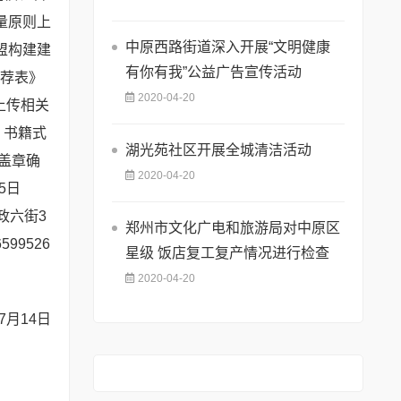
量原则上
中原西路街道深入开展“文明健康
盟构建建
有你有我”公益广告宣传活动
推荐表》
2020-04-20
并上传相关
，书籍式
湖光苑社区开展全城清洁活动
盖章确
2020-04-20
5日
政六街3
郑州市文化广电和旅游局对中原区
99526
星级 饭店复工复产情况进行检查
2020-04-20
年7月14日