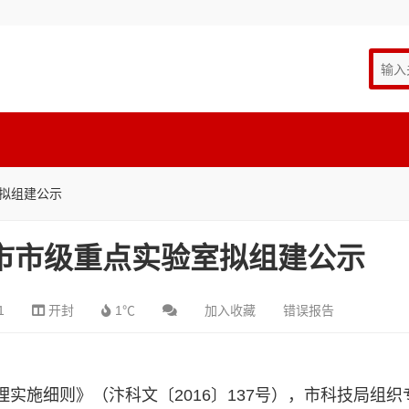
室拟组建公示
封市市级重点实验室拟组建公示
1
开封
1℃
加入收藏
错误报告
实施细则》（汴科文〔2016〕137号），市科技局组织