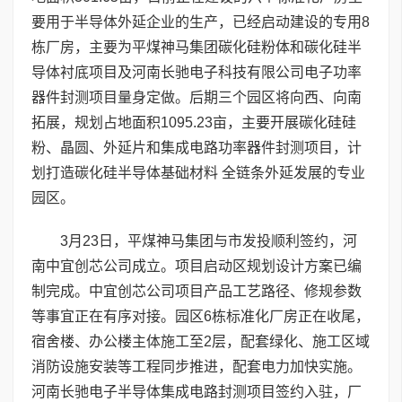
要用于半导体外延企业的生产，已经启动建设的专用8
栋厂房，主要为平煤神马集团碳化硅粉体和碳化硅半
导体衬底项目及河南长驰电子科技有限公司电子功率
器件封测项目量身定做。后期三个园区将向西、向南
拓展，规划占地面积1095.23亩，主要开展碳化硅硅
粉、晶圆、外延片和集成电路功率器件封测项目，计
划打造碳化硅半导体基础材料 全链条外延发展的专业
园区。
3月23日，平煤神马集团与市发投顺利签约，河
南中宜创芯公司成立。项目启动区规划设计方案已编
制完成。中宜创芯公司项目产品工艺路径、修规参数
等事宜正在有序对接。园区6栋标准化厂房正在收尾，
宿舍楼、办公楼主体施工至2层，配套绿化、施工区域
消防设施安装等工程同步推进，配套电力加快实施。
河南长驰电子半导体集成电路封测项目签约入驻，厂