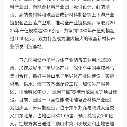
料产业园、新能源材料产业园，吸引设计、封装测
试、高端炭材料和碳基合成新材料制备等上下游产业
链配套企业落户卫东，推动全产业链集聚，争取到20
25年产值规模超300亿元，力争到2030年产值规模超
过1000亿元，致力打造成为国内最大的碳基新材料产
业研发制造基地。
卫东区围绕电子半导体产业储备工业用地1500
亩，加速发展电子半导体产业，深化与中国平煤神马
集团合作，抓好平顶山电子半导体产业园建设，实施
供电、供水、燃气等基础配套工程，加快生产服务
区、招商孵化中心、“源网荷储”零碳示范园区等项目建
设。目前，园区一（高性能碳化硅复合材料产业园）
为起步区，分两期建设，位于东平郏路与鹰城大道交
叉口东北角，占地面积301.65亩，预计总投资100亿
元，控规方案已通过平顶山市第四次规划和土地管理