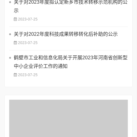
关于对2023年度拟认定新乡市技术转移示范机构的公
示
2023-07-25
关于对2022年度科技成果转移转化后补助的公示
2023-07-25
鹤壁市工业和信息化局关于开展2023年河南省创新型
中小企业评价工作的通知
2023-07-25