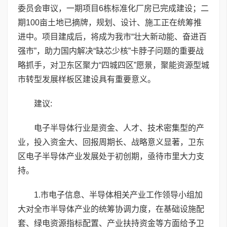
委员会审议，一期项目6栋标准化厂房已完成建设；二
期100亩土地已摘牌，规划、设计、施工正在统筹推
进中。项目建成后，将成为我市“壮大新动能、奋进百
强市”，助力国内解决“缺芯少核”卡脖子问题的重要战
略抓手，对卫东区聚力“四城四区”愿景，聚能资源型城
市转型发展样板区建设具有重要意义。
建议:
电子半导体行业是资金、人才、技术密集型的产
业，投入资金大、回报周期长、战略意义显著，卫东
区电子半导体产业发展处于初创期，亟待市里大力支
持。
1.市电子信息、半导体相关产业工作领导小组加
大对全市半导体产业的统筹协调力度，在基础设施配
套、绿电资源指标配置、产业扶持资金等方面给予卫