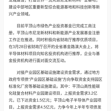
龙城建设，打造世界一流先进尼龙新材料产业基地，
建设中部地区重要新型综合能源基地和科技创新等新
兴产业领域。
目前平顶山市绿色产业投资基金已完成工商注
册，平顶山市尼龙新材料和新能源产业发展基金注册
工作正在推进。同时积极向省财政厅推荐优质项目，
在3月28日省财政厅召开的全省基金路演大会上，将
半导体材料项目向知名投资机构进行推荐，企业与基
金投资机构进行面对面交流互动。
对接产业园区基础设施建设资金需求，通过地方
政府专项债“产业园区基础设施”方向争取资金支持园区
标准化厂房等基础设施建设。其中：平顶山高性能碳
化硅复合材料产业园建设项目，上报资金需求3.2亿
元，已下达资金1.5亿元；平顶山电子半导体产业园项
目，上报资金需求4.5亿元，力争今年上半年专项债发