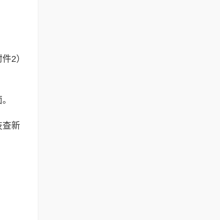
件2）
面。
技查新