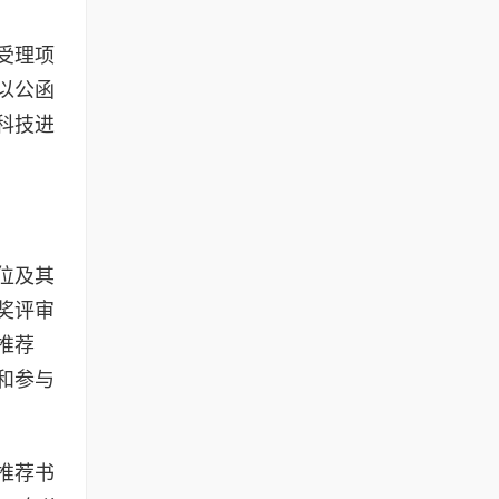
受理项
以公函
科技进
位及其
奖评审
推荐
和参与
推荐书