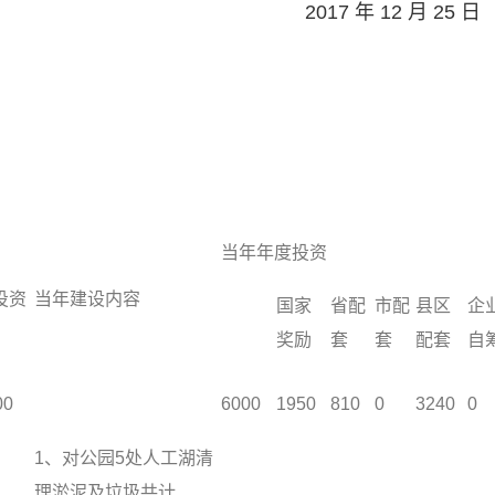
12 月 25 日
当年年度投资
投资
当年建设内容
国家
省配
市配
县区
企
奖励
套
套
配套
自
00
6000
1950
810
0
3240
0
1、对公园5处人工湖清
理淤泥及垃圾共计