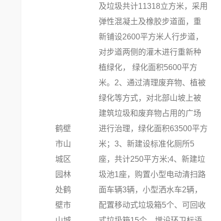
及垃圾共计11318立方米，采用
弹性混凝土及橡胶步道面，重
新铺设2600平方米人行步道，
对步道两侧的灌木进行重新种
植绿化， 绿化面积5600平方
米。2、通过清理废弃物、植被
绿化等方式，对北部山坡上被
建筑垃圾和废弃物占用的广场
鹤壁
进行治理，绿化面积63500平方
市山
米；3、新建设标准化厕所5
城区
座，共计250平方米;4、新建垃
园林
圾池1座，购置小型电动清扫路
处鹤
面车辆3辆，小型洒水车2辆，
壁市
配置移动式垃圾箱5个、可回收
山城
式垃圾箱15个，增设环卫标语