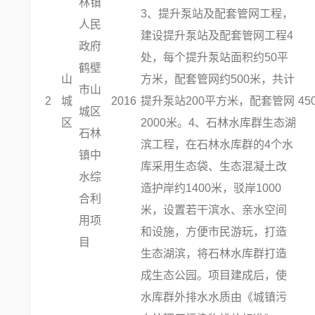
林镇
3、提升泵站及配套管网工程，
人民
建设提升泵站及配套管网工程4
政府
处，每个提升泵站面积约50平
鹤壁
山
方米，配套管网约500米，共计
市山
2
城
2016
提升泵站200平方米，配套管网
45
城区
区
2000米。4、石林水库群生态湖
石林
滨工程，在石林水库群的4个水
镇中
库采用生态袋、生态混凝土改
水综
造护岸约1400米，驳岸1000
合利
米，设置若干滨水、亲水空间
用项
和设施，方便市民游玩，打造
目
生态湖滨，将石林水库群打造
成生态公园。项目建成后，使
水库群外排水水质由《城镇污