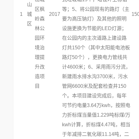
山
区枫
等；5、将公园现有的路灯（主
1
城
2017
15
岭森
要为高压钠灯）及其他的照明
区
林公
设施更换为节能的LED灯源；
园环
在公园内的主次道路上建设路
境治
灯共150个（其中太阳能电池板
理提
路灯50个），更换电力管线共
升改
计4600米；6、采用雨污分流，
造项
新建雨水排水沟3700米，污水
目
管网6600米及配套检查井150
个。本项目建设完成后，每年
可节约电量3.64万kwh，按照电
力折标煤当量值1.229吨标煤/万
kwh计算，折标煤4.47吨，相当
于年减排二氧化碳11.14吨，二