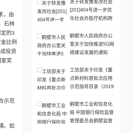
关于转发豫发改社会
[201]404号进一步优
求，由
化社会办医疗机构跨
，石林
部门审批工作流程的
定的3
通知
鹤壁市人民政府办公
资金比例
室关于加快推进5G网
完成投资
络建设发展的通知
国家奖
工信部关于印发《重
点新材料首批次应用
示范指导目录（2019
年版）》的通告
合示范
鹤壁市工业和信息化
局 中国银行保险监督
管理委员会鹤壁监管
模。如
分局 转发关于开展20