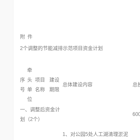
2017 年 
附 件
2个调整的节能减排示范项目资金计划
牵
序
头
项目
建设
总体建设内容
总
号
单
名称
期限
位
一、调整后资金计
60
划（2个）
1、对公园5处人工湖清理淤泥