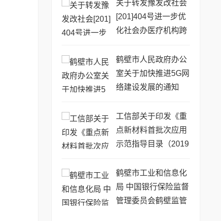
关于转发豫发改社会
[201]404号进一步优
化社会办医疗机构跨
部门审批工作流程的
通知
鹤壁市人民政府办公
室关于加快推进5G网
络建设发展的通知
工信部关于印发《重
点新材料首批次应用
示范指导目录（2019
年版）》的通告
鹤壁市工业和信息化
局 中国银行保险监督
管理委员会鹤壁监管
分局 转发关于开展20