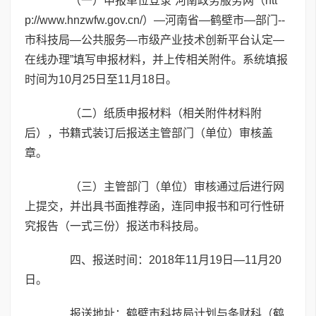
（一）申报单位登录“河南政务服务网（
htt
p://www.hnzwfw.gov.cn/
）—河南省—鹤壁市—部门--
市科技局—公共服务—市级产业技术创新平台认定—
在线办理”填写申报材料，并上传相关附件。系统填报
时间为10月25日至11月18日。
（二）纸质申报材料（相关附件材料附
后），书籍式装订后报送主管部门（单位）审核盖
章。
（三）主管部门（单位）审核通过后进行网
上提交，并出具书面推荐函，连同申报书和可行性研
究报告（一式三份）报送市科技局。
四、报送时间：2018年11月19日—11月20
日。
报送地址：鹤壁市科技局计划与条财科（鹤