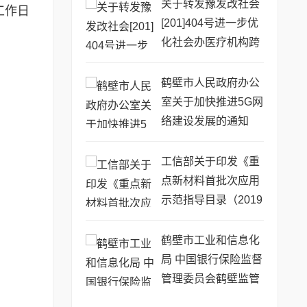
关于转发豫发改社会
工作日
[201]404号进一步优
化社会办医疗机构跨
部门审批工作流程的
通知
鹤壁市人民政府办公
室关于加快推进5G网
络建设发展的通知
工信部关于印发《重
点新材料首批次应用
示范指导目录（2019
年版）》的通告
鹤壁市工业和信息化
局 中国银行保险监督
管理委员会鹤壁监管
分局 转发关于开展20