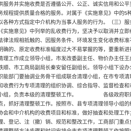
供服务并实施收费是否遵循公开、公正、诚实信用和公平
务规程提供质量合格的服务。对属于《实施意见》中的5
以各种方式指定中介机构为当事人服务的行为。（三）服
《实施意见》中列举的乱收费行为，坚决予以取消并立即
法律法规相抵触的、因服务条件、环境发生变化收费标准
明确的、原定收费标准幅度过大不易掌握的等，要重新进
清理工作成立领导小组，市发改委副主任、物价办主任王
铁顺、市工商局副局长秦安留任副组长。领导小组下设办
职能部门要抽调业务骨干组成联合清理小组，在市专项清
和收费行为专项清理的组织协调、综合指导、监督检查和
领导小组，负责本级的清理整顿工作。 各级政府职
点，抓好清理整顿工作。按照市、县专项清理领导小组的
协会和中介机构的收费项目和标准，做好抽查和处理工作
理、登记、注（撤）销、规范和整改工作，工商部门重点
清理整顿方法步骤和时间安排全市专项清理整顿工作按照