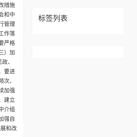
改措施
会和中
标签列表
行管理
工作落
要严格
三）加
民政、
，要进
频次、
续加强
，建立
中介组
加强自
展和改