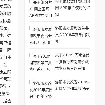
关于组织做好“网上国
发展改
网”APP推广使用的通
务和收
知
业协会
部署，
洛阳市发展和改革委
员会2016年度部门决
性、强
算
属单位
目，降
关于2010年河南省第
立自主
三批执行差别电价政
、经
策企业名单的通知
独立的
督管理
洛阳市发改委2019年
展行业
度网站工作年度报表
要坚决
；是否