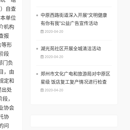
一）自查
中原西路街道深入开展“文明健康
对本单位
有你有我”公益广告宣传活动
介机构
2020-04-20
查报
会等形
湖光苑社区开展全城清洁活动
阶段
2020-04-20
部门负
目，由
郑州市文化广电和旅游局对中原区
规定和
星级 饭店复工复产情况进行检查
提出处
2020-04-20
阶段，
业协会
托协
的问