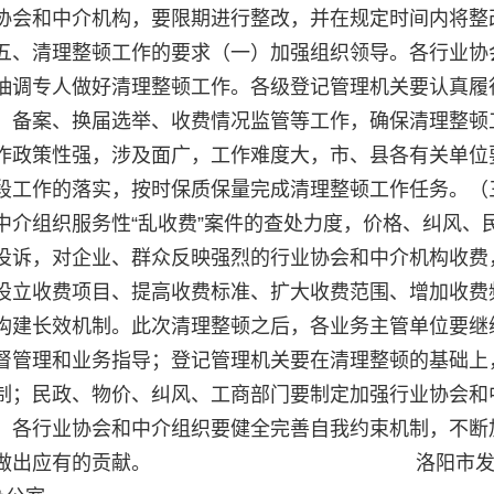
协会和中介机构，要限期进行整改，并在规定时间内将整
五、清理整顿工作的要求（一）加强组织领导。各行业协
抽调专人做好清理整顿工作。各级登记管理机关要认真履
、备案、换届选举、收费情况监管等工作，确保清理整顿
作政策性强，涉及面广，工作难度大，市、县各有关单位
段工作的落实，按时保质保量完成清理整顿工作任务。（
中介组织服务性“乱收费”案件的查处力度，价格、纠风、
投诉，对企业、群众反映强烈的行业协会和中介机构收费
设立收费项目、提高收费标准、扩大收费范围、增加收费
构建长效机制。此次清理整顿之后，各业务主管单位要继
督管理和业务指导；登记管理机关要在清理整顿的基础上
制；民政、物价、纠风、工商部门要制定加强行业协会和
；各行业协会和中介组织要健全完善自我约束机制，不断
阳经济建设做出应有的贡献。 洛阳市发