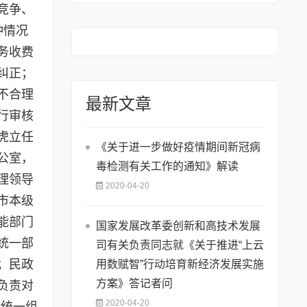
竞争、
种情况
务收费
纠正；
不合理
最新文章
行审核
虎立任
《关于进一步做好疫情期间新冠病
公室，
毒检测有关工作的通知》解读
理领导
2020-04-20
市本级
能部门
国家发展改革委创新和高技术发展
统一部
司有关负责同志就《关于推进“上云
；民政
用数赋智”行动培育新经济发展实施
方案》答记者问
负责对
2020-04-20
“统一组