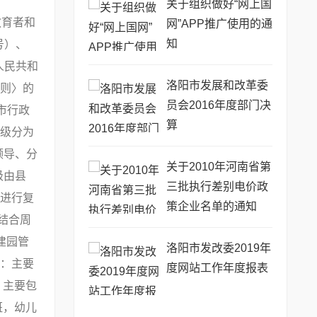
关于组织做好“网上国
教育者和
网”APP推广使用的通
知
号）、
人民共和
洛阳市发展和改革委
则〉的
员会2016年度部门决
市行政
算
级分为
领导、分
关于2010年河南省第
级由县
三批执行差别电价政
进行复
策企业名单的通知
结合周
建园管
洛阳市发改委2019年
：主要
度网站工作年度报表
：主要包
班，幼儿