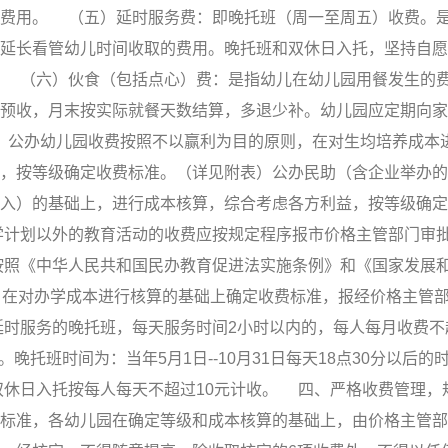
的费用。 （五）延时服务费：即晚托班（周一至周五）收费。
延长看管幼儿时间收取的费用。晚托班和双休日入托，坚持自愿
。 （六）伙食（包括点心）费：是指幼儿在幼儿园用餐发生的
预收，月末按实际就餐天数结算，多退少补。幼儿园应定期向家
 公办幼儿园收费按照不以赢利为目的原则，在对生均培养成本
，按等级确定收费标准。（详见附表）公办民助（含企业举办的
入）的基础上，进行成本核算，综合考虑各方利益，按等级确定
学计划以外的教育活动的收费应按规定程序报市价格主管部门审
按照《中华人民共和国民办教育促进法实施条例》和《国家发展
，在对办学成本进行核算的基础上确定收费标准，报经价格主管
时服务的晚托班，每天服务时间2小时以内的，每人每月收费不超
。晚托班时间为：当年5月1日--10月31日每天18点30分以后的
时间。双休日入托按每人每天不超过10元计收。 四、严格收费管理，
标准，各幼儿园在确定等级和成本核算的基础上，由价格主管部