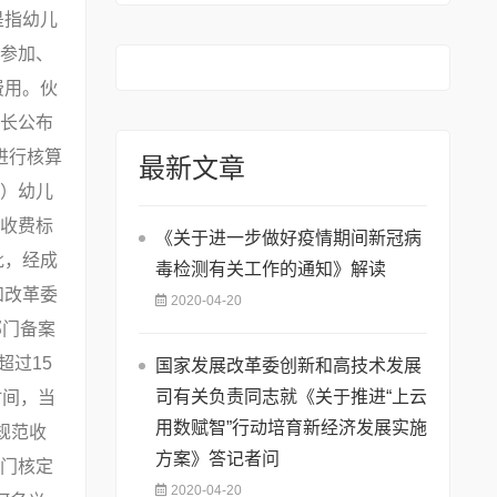
是指幼儿
参加、
费用。伙
长公布
进行核算
最新文章
）幼儿
收费标
《关于进一步做好疫情期间新冠病
批，经成
毒检测有关工作的通知》解读
和改革委
2020-04-20
部门备案
过15
国家发展改革委创新和高技术发展
司有关负责同志就《关于推进“上云
时间，当
用数赋智”行动培育新经济发展实施
规范收
方案》答记者问
门核定
2020-04-20