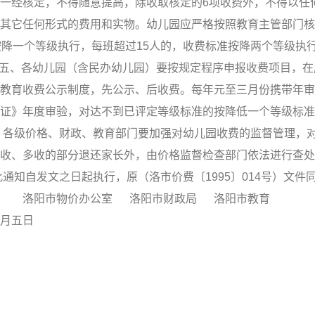
一经核定，不得随意提高，除收取核定的6项收费外，不得以任
其它任何形式的费用和实物。幼儿园应严格按照教育主管部门核
按降一个等级执行，每班超过15人的，收费标准按降两个等级执
 五、各幼儿园（含民办幼儿园）要按规定程序申报收费项目，在
教育收费公示制度，先公示、后收费。每年元至三月份携带年审
证》年度审验，对达不到已评定等级标准的按降低一个等级标准
、各级价格、财政、教育部门要加强对幼儿园收费的监督管理，
收、多收的部分退还家长外，由价格监督检查部门依法进行查处
知自发文之日起执行，原（洛市价费〔1995〕014号）文件
市物价办公室 洛阳市财政局 洛阳市教育
五日