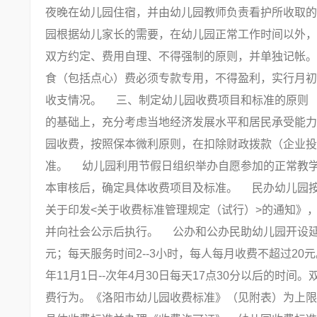
夜晚在幼儿园住宿，并由幼儿园教师负责看护所收取
园根据幼儿家长的需要，在幼儿园正常工作时间以外，
双方约定、费用自理、不得强制的原则，并单独记帐
食（包括点心）费必须专款专用，不得盈利，实行月初
收支情况。 三、制定幼儿园收费项目和标准的原则
的基础上，充分考虑当地经济发展水平和居民承受能力
园收费，按照保本微利原则，在扣除财政拨款（企业投
准。 幼儿园利用节假日组织举办自愿参加的正常教
本审核后，确定具体收费项目及标准。 民办幼儿园
关于印发<关于收费标准管理规定（试行）>的通知》
并向社会公示后执行。 公办和公办民助幼儿园开设延
元；每天服务时间2--3小时，每人每月收费不超过20元
年11月1日--次年4月30日每天17点30分以后的
费行为。《洛阳市幼儿园收费标准》（见附表）为上限