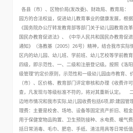
各县（市）、区物价局(发改委)、财政局、教育局：
园方的合法权益，促进幼儿教育事业的健康发展，根据《
《国务院办公厅转发教育部等部门关于幼儿园教育改革与
国民办教育促进法》、《中华人民共和国民办教育促进
通知》（洛教基〔2005〕26号）精神，结合我市实
区内的幼儿园、幼儿班、学前班、幼儿艺校等学前教育
四级，即示范性、一、二级和注册登记级。按照《洛阳市幼
级管理”的定价原则，示范性和一级幼儿园由市教育、
（市）、区价格、教育部门评定审核和办理《收费许可
查，凡发现与等级标准不符的，将对其重新认定。 二
边地市情况和我市实际,幼儿园收费包括6项,即:建园
理费：主要是校舍、场地、设备等固定资产折旧、租金
用于保健室物品购置、卫生预防接种、水电费、暖气
括日常消毒、毛巾、肥皂、手纸、清洁用具等日常低