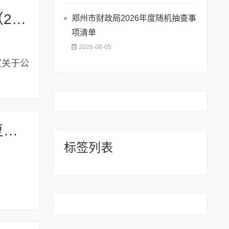
平顶山高新区综合办公室关于公布平顶山高新区行政许可事项清单（2022年版）的通知（平开综办〔2023〕11号）
郑州市财政局2026年度随机抽查事
项清单
2026-08-05
公室关于公
关于河南神马尼龙化工有限责任公司已二酸品质提升技术改造项目复工复产的通知
标签列表