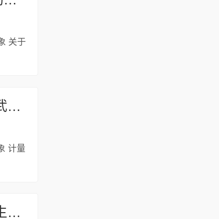
对象 关于
​计量助力中国式现代化——2023年世界计量日中国主场纪念活动在武汉举行
象 ​计量
平顶山高新区农业农村和社会事务局关于做好2023年度全市农村独生子女家庭和双女户家庭子女中招加分申报确认工作的通知