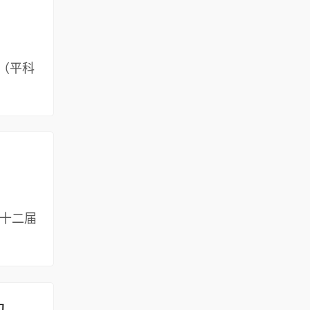
（平科
 第十二届
关于举办第十二届中国创新创业大赛河南赛区平顶山分赛区赛事活动的通知