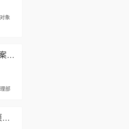
务对象
河南省科学技术厅 河南省财政厅 关于印发《河南省新型研发机构备案和绩效考核办法》的通知
管理部
一图读懂丨平顶山市人民政府办公室关于公布平顶山市行政许可事项清单（2022年版）的通知