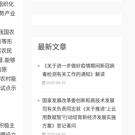
组织化
势产业
我国农
赁等形
最新文章
展农民
,能够
《关于进一步做好疫情期间新冠病
的原
毒检测有关工作的通知》解读
、农村能
2020-04-20
过试点示
国家发展改革委创新和高技术发展
司有关负责同志就《关于推进“上云
用数赋智”行动培育新经济发展实施
积极主
方案》答记者问
办理设立
2020-04-20