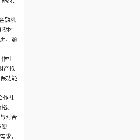
命感,
金融机
层农村
优惠、额
合作社
财产抵
担保功能
合作社
价格、
信与对合
务便
款需求。