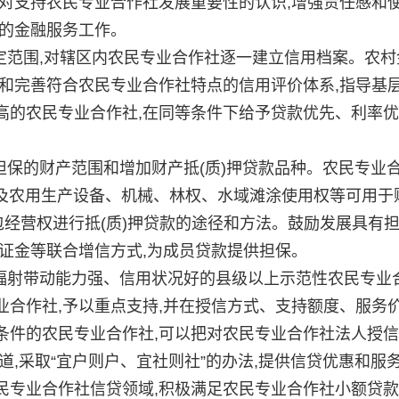
提高对支持农民专业合作社发展重要性的认识,增强责任感和使
社的金融服务工作。
范围,对辖区内农民专业合作社逐一建立信用档案。农村
和完善符合农民专业合作社特点的信用评价体系,指导基
高的农民专业合作社,在同等条件下给予贷款优先、利率
保的财产范围和增加财产抵(质)押贷款品种。农民专业
利及农用生产设备、机械、林权、水域滩涂使用权等可用于
包经营权进行抵(质)押贷款的途径和方法。鼓励发展具有
证金等联合增信方式,为成员贷款提供担保。
射带动能力强、信用状况好的县级以上示范性农民专业
合作社,予以重点支持,并在授信方式、支持额度、服务
条件的农民专业合作社,可以把对农民专业合作社法人授
道,采取“宜户则户、宜社则社”的办法,提供信贷优惠和服
民专业合作社信贷领域,积极满足农民专业合作社小额贷