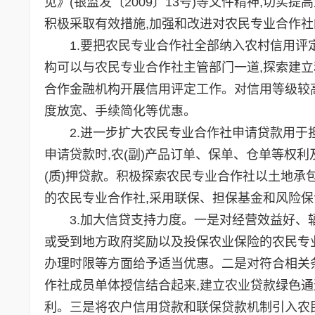
见》(银监发〔2009〕13号)等文件精神,切实
积极采取有效措施,加强和改进对农民专业合作
1.要把农民专业合作社全部纳入农村信用评定
构可以与农民专业合作社主管部门一道,探索建立
合作金融机构开展信用评定工作。对信用等级较
度放宽、手续简化等优惠。
2.进一步扩大农民专业合作社申请贷款用于担
申请贷款时,农(副)产品订单、保单、仓单等权
(质)押贷款。积极探索农民专业合作社以土地承
的农民专业合作社,采用联保、担保基金和风险保
3.加大信贷支持力度。一是对经营效益好、辐
或受到地方政府奖励以及投保农业保险的农民专业
办理时限等方面给予适当优惠。二是对符合相关
作社成员单体授信结合起来,建立农业贷款绿色通
利。三是将农户信用贷款和联保贷款机制引入农