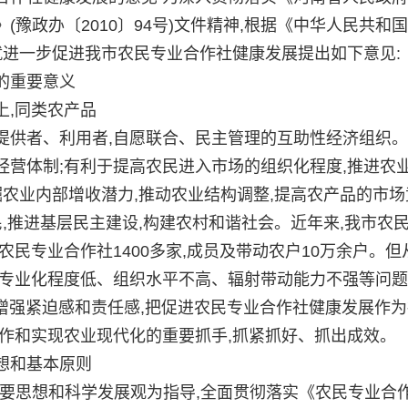
豫政办〔2010〕94号)文件精神,根据《中华人民共和
就进一步促进我市农民专业合作社健康发展提出如下意见:
的重要意义
,同类农产品
供者、利用者,自愿联合、民主管理的互助性经济组织。
营体制;有利于提高农民进入市场的组织化程度,推进农
掘农业内部增收潜力,推动农业结构调整,提高农产品的市场
民,推进基层民主建设,构建农村和谐社会。近年来,我市农
民专业合作社1400多家,成员及带动农户10万余户。但
、专业化程度低、组织水平不高、辐射带动能力不强等问
实增强紧迫感和责任感,把促进农民专业合作社健康发展作
作和实现农业现代化的重要抓手,抓紧抓好、抓出成效。
想和基本原则
要思想和科学发展观为指导,全面贯彻落实《农民专业合