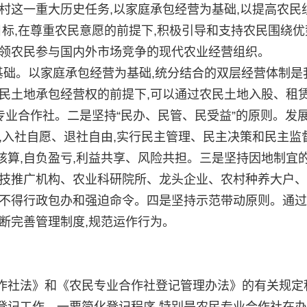
村这一重大历史任务,以家庭承包经营为基础,以提高农民
目标,在尊重农民意愿的前提下,积极引导和支持农民围绕优
引领农民参与国内外市场竞争的现代农业经营组织。
础。以家庭承包经营为基础,统分结合的双层经营体制是
民土地承包经营权的前提下,可以通过农民土地入股、租
民专业合作社。二是坚持“民办、民管、民受益”的原则。发
,入社自愿、退社自由,实行民主管理、民主决策和民主监督
算,自负盈亏,利益共享、风险共担。三是坚持因地制宜
农技推广机构、农业科研院所、龙头企业、农村种养大户
,不得行政包办和强迫命令。四是坚持示范带动原则。通
断完善管理制度,规范运作行为。
社法》和《农民专业合作社登记管理办法》的有关规定
登记工作。一要简化登记程序,特别是农民专业合作社在