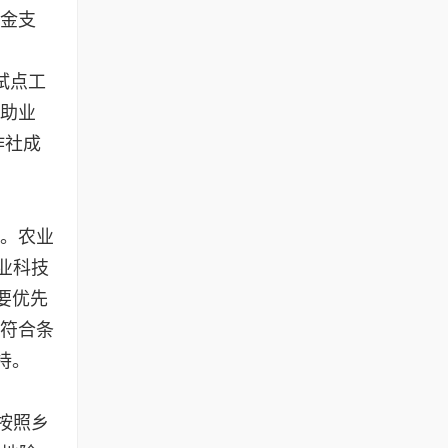
资金支
试点工
互助业
作社成
。农业
业科技
要优先
对符合条
持。
按照乡