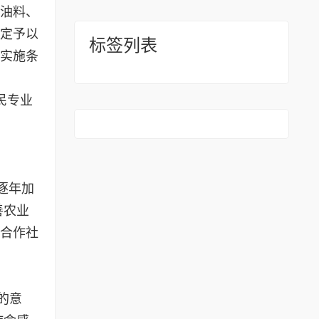
、油料、
规定予以
标签列表
法实施条
民专业
。
逐年加
善农业
业合作社
的意