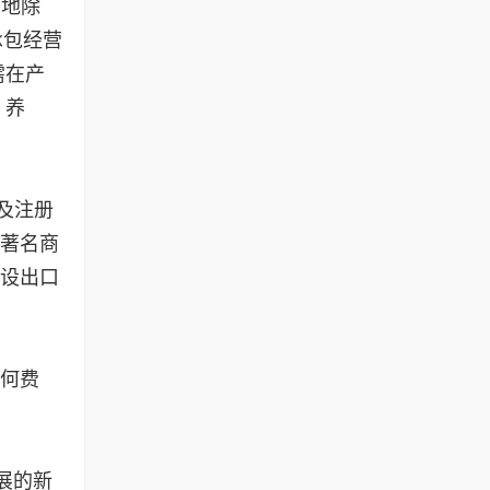
用地除
承包经营
需在产
、养
及注册
省著名商
建设出口
何费
展的新