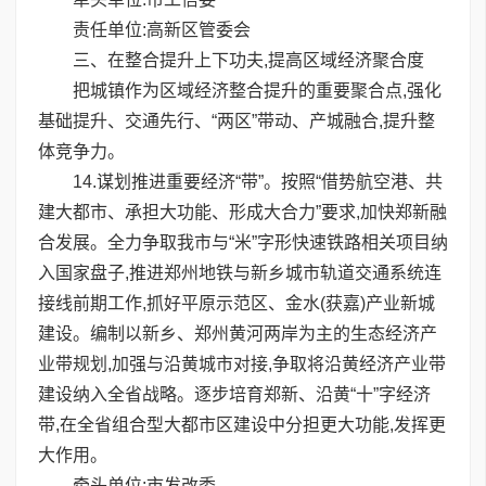
责任单位:高新区管委会
三、在整合提升上下功夫,提高区域经济聚合度
把城镇作为区域经济整合提升的重要聚合点,强化
基础提升、交通先行、“两区”带动、产城融合,提升整
体竞争力。
14.谋划推进重要经济“带”。按照“借势航空港、共
建大都市、承担大功能、形成大合力”要求,加快郑新融
合发展。全力争取我市与“米”字形快速铁路相关项目纳
入国家盘子,推进郑州地铁与新乡城市轨道交通系统连
接线前期工作,抓好平原示范区、金水(获嘉)产业新城
建设。编制以新乡、郑州黄河两岸为主的生态经济产
业带规划,加强与沿黄城市对接,争取将沿黄经济产业带
建设纳入全省战略。逐步培育郑新、沿黄“十”字经济
带,在全省组合型大都市区建设中分担更大功能,发挥更
大作用。
牵头单位:市发改委