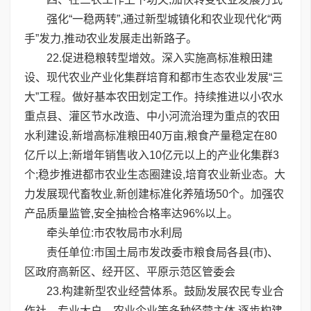
强化“一稳两转”,通过新型城镇化和农业现代化“两
手”发力,推动农业发展走出新路子。
22.促进稳粮转型增效。深入实施高标准粮田建
设、现代农业产业化集群培育和都市生态农业发展“三
大”工程。做好基本农田划定工作。持续推进以小农水
重点县、灌区节水改造、中小河流治理为重点的农田
水利建设,新增高标准粮田40万亩,粮食产量稳定在80
亿斤以上;新增年销售收入10亿元以上的产业化集群3
个;稳步推进都市农业生态圈建设,培育农业新业态。大
力发展现代畜牧业,新创建标准化养殖场50个。加强农
产品质量监管,安全抽检合格率达96%以上。
牵头单位:市农牧局市水利局
责任单位:市国土局市发改委市粮食局各县(市)、
区政府高新区、经开区、平原示范区管委会
23.构建新型农业经营体系。鼓励发展农民专业合
作社、专业大户、农业企业等多种经营主体,逐步构建