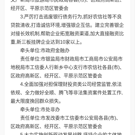
经开区、平原示范区管委会
3.严厉打击逃废银行债务行为,抓好农信社等不良
贷款清收,打造诚信环境,增强银企互信。建立完善银企
对接长效机制,帮助企业拓宽融资渠道,加大直接融资比
重,新三板挂牌企业达到10家以上。
牵头单位:市政府金融办
责任单位:市银监局市财政局市工商局市公安局市
地税局市工信委人行新乡中心支行市农信社各县(市)、
区政府高新区、经开区、平原示范区管委会
4.全面加强对担保理财投资类公司经营监管,依法
依规、全力做好全顺、腾飞等非法集资案件处置工作,
最大限度挽回群众损失。
牵头单位:市处非办
责任单位:市发改委市工信委市公安局各县(市)、
区政府高新区、经开区、平原示范区管委会
5.大力实施创新驱动发展战略,坚持企业的主体地