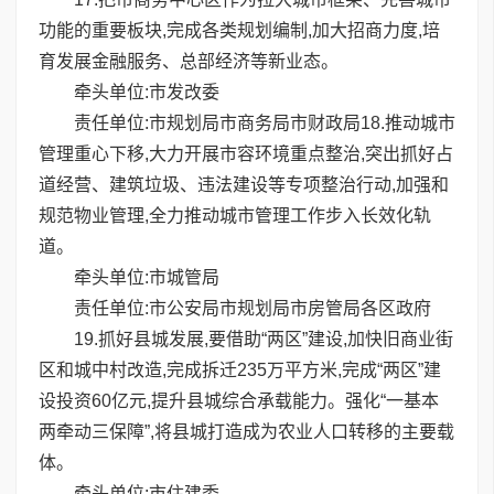
功能的重要板块,完成各类规划编制,加大招商力度,培
育发展金融服务、总部经济等新业态。
牵头单位:市发改委
责任单位:市规划局市商务局市财政局18.推动城市
管理重心下移,大力开展市容环境重点整治,突出抓好占
道经营、建筑垃圾、违法建设等专项整治行动,加强和
规范物业管理,全力推动城市管理工作步入长效化轨
道。
牵头单位:市城管局
责任单位:市公安局市规划局市房管局各区政府
19.抓好县城发展,要借助“两区”建设,加快旧商业街
区和城中村改造,完成拆迁235万平方米,完成“两区”建
设投资60亿元,提升县城综合承载能力。强化“一基本
两牵动三保障”,将县城打造成为农业人口转移的主要载
体。
牵头单位:市住建委