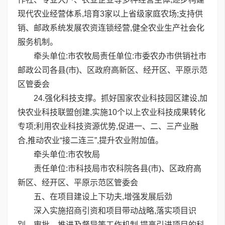
现代农业经营体系,培育3家以上省级家庭农场;支持供
销、邮政系统发展农资连锁经营,健全农业生产社会化
服务机制。
牵头单位:市农牧局责任单位:市委农办市供销社市
邮政公司各县(市)、区政府高新区、经开区、平原示范
区管委会
24.强化科技支撑。抓好国家农业科技园区建设,加
快农业科技联盟创建,实施10个以上农业科技成果转化
专项;利用农业科技资源优势,促进一、二、三产业融
合,推动农业“接二连三”,提升农业附加值。
牵头单位:市农牧局
责任单位:市科技局市农科院各县(市)、区政府高
新区、经开区、平原示范区管委会
五、在项目建设上下功夫,增强发展后劲
深入实施招商引资和项目带动战略,落实项目识
别、审批、推进及督导等工作机制,提高引进项目的科