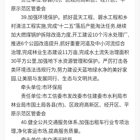
原示范区管委会
39.加强环境保护。抓好蓝天工程、碧水工程和乡
村清洁工程实施,完成“十二五”落后产能淘汰任务,继续
加大燃煤锅炉拆除改造力度,开工建设10个污水处理厂,
推进6个公园改造提升,抓好重要河道及中小河流综合
治理,完成林业生态建设11万亩,完成水土流失治理面积
30平方公里,加强地下水资源管理和保护。严厉打击各
类环境违法违规行为,努力建设天蓝地绿水净的美好家
园,让美丽与发展同行、生态与文明共进。
牵头单位:市环保局
责任单位:市工信委市发改委市住建委市水利局市
林业局市国土局各县(市)、区政府高新区、经开区、平
原示范区管委会
40.健全公共交通服务体系,加强出租车行业专项治
理,净化客运市场,提高服务质量。
牵头单位:市交通运输局