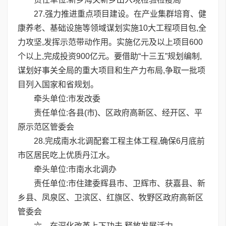
27.强力推进重点项目建设。在产业集群培育、健
康养老、基础设施等领域谋划实施10大工程项目包,全
力攻坚,发挥示范带动作用。实施亿元及以上项目600
个以上,完成投资900亿元。要借助“十三五”规划编制,
谋划好事关全局的重大项目和生产力布局,争取一批项
目列入国家和省规划。
牵头单位:市发改委
责任单位:各县(市)、区政府高新区、经开区、平
原示范区管委会
28.完成南水北调配套工程主体工程,确保6月底前
市区居民吃上优质丹江水。
牵头单位:市南水北调办
责任单位:市住建委辉县市、卫辉市、获嘉县、新
乡县、凤泉区、卫滨区、红旗区、牧野区政府高新区
管委会
六、在深化改革上下功夫,释放发展活力