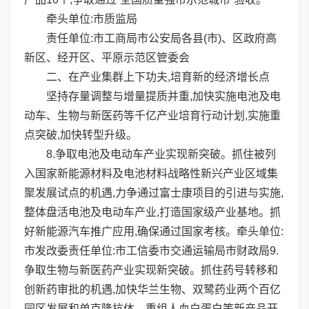
牵头单位:市质监局
责任单位:市工商局市公安局各县(市)、区政府高
新区、经开区、平原示范区管委会
二、在产业集群上下功夫,培育新的经济增长点
坚持存量调整与增量提质并重,加快实施电池及电
动车、生物与新医药等千亿产业培育行动计划,实施重
点突破,加快转型升级。
8.争取电池及电动车产业实现新突破。抓住被列
入国家新能源材料及电池材料战略性新兴产业区域集
聚发展试点的机遇,力争通过富士康项目的引进与实施,
整体盘活电池及电动车产业,打造国家级产业基地。抓
好新能源汽车推广应用,确保通过国家考核。牵头单位:
市发改委责任单位:市工信委市交通运输局市财政局9.
争取生物与新医药产业实现新突破。抓住药号转移和
创新药审批的机遇,加快华兰生物、双鹭药业两个百亿
园区发展和单克隆抗体、重组人血白蛋白等新产品开