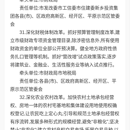
责任单位:市发改委市工信委市住建委新乡投资集
团各县(市)、区政府高新区、经开区、平原示范区管委
会
31.深化财税体制改革。抓好预算管理制度改革,建
立市级财政专项资金管理目录,除涉密信息外,所有使用
财政资金的单位全部公开预决算。健全地方政府性债
务扎口管理等机制。抓好“营改增”试点政策落实,逐步
将建筑业、金融业、生活性服务业等纳入试点推行。
牵头单位:市财政局市地税局
责任单位:各县(市)、区政府高新区、经开区、平
原示范区管委会
32.深化农业农村改革。加快农村土地承包经营
权、房地一体的农村宅基地和集体建设用地使用权确
权登记,让农民吃上定心丸;引导和规范土地承包经营权
有序流转,发展多种形式的规模经营,避免“非粮化”,坚决
禁止“非农化”;建立农村产权交易市场,拓展交易品种,以