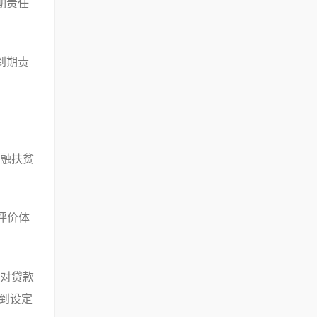
期责任
到期责
融扶贫
评价体
对贷款
到设定