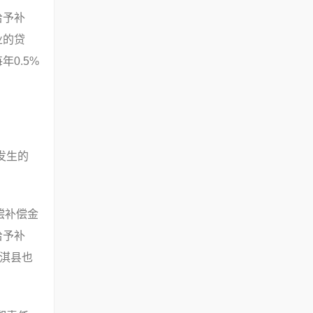
给予补
业的贷
0.5%
发生的
偿补偿金
给予补
、淇县也