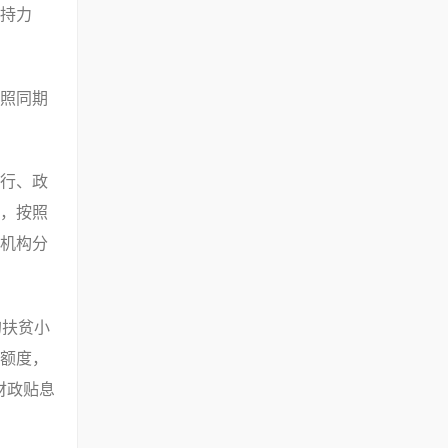
持力
照同期
行、政
务，按照
机构分
的扶贫小
额度，
财政贴息