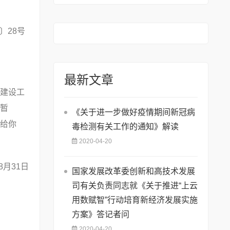
19年度国家重点新材
料首批次应用保险补
〕28号
偿机制试点工作的通
知
最新文章
建设工
暂
《关于进一步做好疫情期间新冠病
给你
毒检测有关工作的通知》解读
2020-04-20
月31日
国家发展改革委创新和高技术发展
司有关负责同志就《关于推进“上云
用数赋智”行动培育新经济发展实施
方案》答记者问
2020-04-20