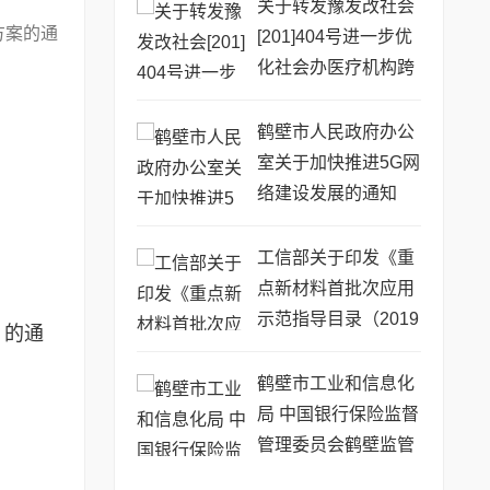
关于转发豫发改社会
方案的通
[201]404号进一步优
化社会办医疗机构跨
部门审批工作流程的
通知
鹤壁市人民政府办公
室关于加快推进5G网
络建设发展的通知
工信部关于印发《重
点新材料首批次应用
示范指导目录（2019
）的通
年版）》的通告
鹤壁市工业和信息化
局 中国银行保险监督
管理委员会鹤壁监管
分局 转发关于开展20