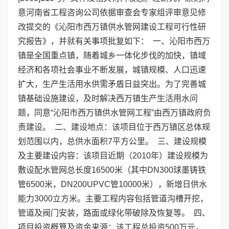
意河南省工程咨询公司依据审查会专家组评审意见修
改提交的《沁阳市西万镇供水管网建设工程可行性研
究报告》，并就有关事项批复如下： 一、沁阳市西万
镇是全国重点镇，随着城乡一体化步伐的加快，镇域
经济和各项社会事业不断发展，城镇规模、人口迅速
扩大，生产生活用水供需矛盾日益突出。为了完善城
镇基础设施建设，及时解决西万镇生产生活用水问
题，同意“沁阳市西万镇供水管网工程”由西万镇政府负
责建设。 二、建设地点：该项目位于西万镇区总体规
划范围以内，总供水面积7平方公里。 三、建设规模
及主要建设内容：该项目近期（2010年）建设规模为
敷设配水管网总长度16500米（其中DN300球墨铸铁
管6500米，DN200UPVC管10000米），新增日供水
能力3000立方米。主要工程内容包括管道沟槽开挖，
管道及阀门安装，路面或绿化带破除及恢复等。 四、
项目投资概算及资金来源：该工程总投资500万元，