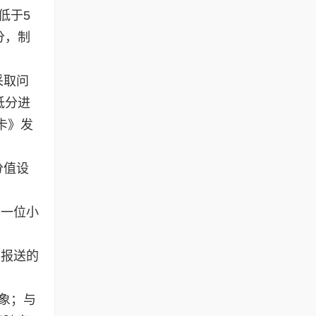
低于5
分，制
采取问
低分进
卡》发
分值设
留一位小
不报送的
象；与