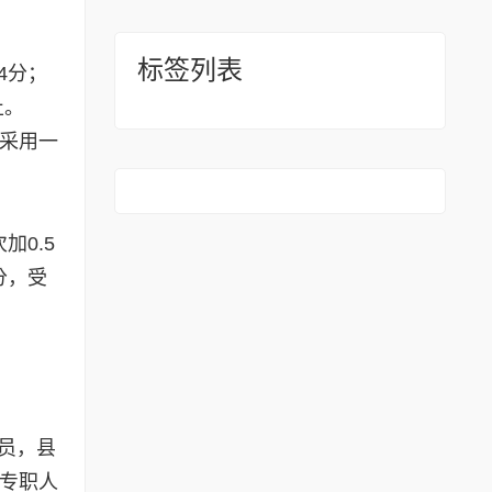
标签列表
4分；
止。
门采用一
0.5
分，受
员，县
有专职人