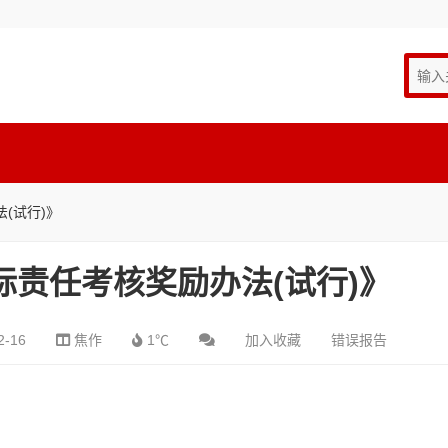
(试行)》
标责任考核奖励办法(试行)》
2-16
焦作
1℃
加入收藏
错误报告