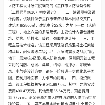
人防工程设计研究院编制的《焦作市人防战备仓库
（工程代号0610）初步设计》。 二、建设规模及设
计内容。该项目位于焦作市普济路与林园路交叉口，
建筑面积2806㎡，建筑高度22米，为地下一层（人防
工程）、地上六层的多层建筑。主要设计内容包括建
筑、结构、给排水、暖通、强弱电设计等。 三、工
程主要技术标准。该工程采用现浇钢筋混凝土框架结
构建造，耐火等级二级；地上六层抗震设防烈度7度，
地下一层为核6级常6级人防物资库。原则同意该工程
采用的消防、总图、建筑、结构、给排水、采暖通
风、电气等设计方案，请在下阶段进一步优化总平面
图，控制用地面积，力求节约用地。 四、投资概
算。该工程概算总投资541.89万元，其中：建筑安装
费用490.47万元，其他费用35.64万元，预备费用
15.78万元。资金来源为市人防办收取的人防工程易地
建设费。 五、要严格落实政府投资项目“十个百分之