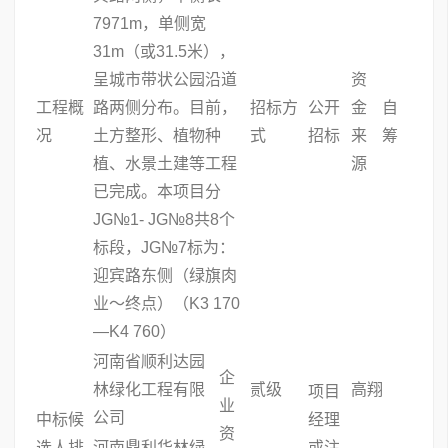
7971m，单侧宽
31m（或31.5米），
呈城市带状公园沿道
资
工程概
路两侧分布。目前，
招标方
公开
金
自
况
土方整形、植物种
式
招标
来
筹
植、水景土建等工程
源
已完成。本项目分
JG№1- JG№8共8个
标段，JG№7标为：
迎宾路东侧（绿旗肉
业～终点）（K3 170
—K4 760）
河南省顺利达园
企
林绿化工程有限
贰级
高翔
项目
业
公司
中标候
经理
资
选人排
河南鼎利华林绿
或注