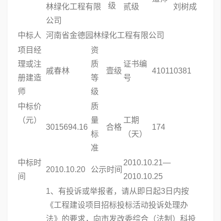
级
林绿化工程有限
贰级
刘树成
公司
中标人
河南省金德园林绿化工程有限公司
项目经
资
理或注
质
证书编
戚春林
壹级
410110381
册建造
等
号
师
级
中标价
质
（元）
量
工期
3015694.16
合格
174
标
（天）
准
中标时
2010.10.21—
2010.10.20
公示时间
间
2010.10.25
1、有投诉或举报者，请从即日起3日内按
《工程建设项目招标投标活动投诉处理办
法》的要求，向市发改委综合（法制）科投