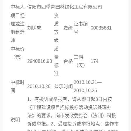
中标人
信阳市四季青园林绿化工程有限公司
项目经
资
理或注
质
证书编
刘树成
壹级
00035681
册建造
等
号
师
级
中标价
质
（元）
量
工期
2940816.98
合格
174
标
（天）
准
中标时
2010.10.21—
2010.10.20
公示时间
间
2010.10.25
1、有投诉或举报者，请从即日起3日内按
《工程建设项目招标投标活动投诉处理办
法》的要求，向市发改委综合（法制）科投
说明
诉或举报。2、受理投诉或举报地点：焦作市