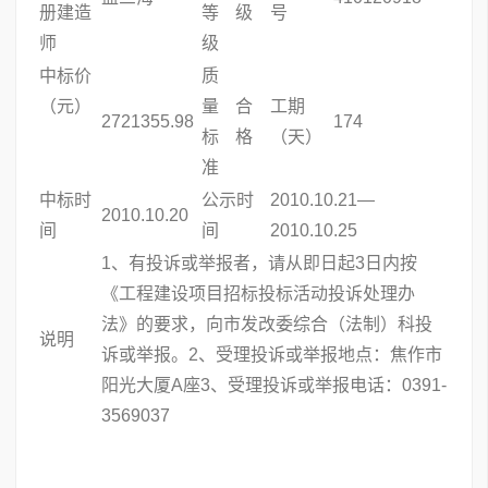
册建造
等
级
号
师
级
中标价
质
（元）
量
合
工期
2721355.98
174
标
格
（天）
准
中标时
公示时
2010.10.21—
2010.10.20
间
间
2010.10.25
1、有投诉或举报者，请从即日起3日内按
《工程建设项目招标投标活动投诉处理办
法》的要求，向市发改委综合（法制）科投
说明
诉或举报。2、受理投诉或举报地点：焦作市
阳光大厦A座3、受理投诉或举报电话：0391-
3569037