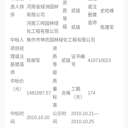
资
选人排
河南省绿洲园林
或注
质
贰级
史屹峰
序
有限公司
册建
等
造师
河南三鸣园林绿
级
贰级
陈建军
化工程有限公司
中标人
焦作市神农园林绿化工程有限公司
项目经
资
理或注
质
证书编
陈柳军
贰级
410710023
册建造
等
号
师
级
中标价
质
（元）
量
工期
1481097.57
合格
174
标
（天）
准
中标时
公示时
2010.10.21—
2010.10.20
间
间
2010.10.25