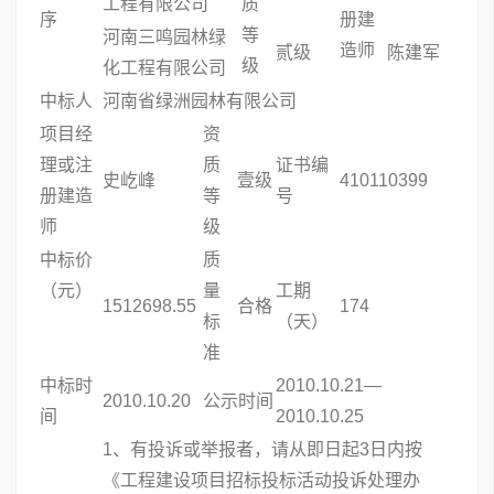
工程有限公司
质
序
册建
等
河南三鸣园林绿
造师
贰级
陈建军
级
化工程有限公司
中标人
河南省绿洲园林有限公司
项目经
资
理或注
质
证书编
史屹峰
壹级
410110399
册建造
等
号
师
级
中标价
质
（元）
量
工期
1512698.55
合格
174
标
（天）
准
中标时
2010.10.21—
2010.10.20
公示时间
间
2010.10.25
1、有投诉或举报者，请从即日起3日内按
《工程建设项目招标投标活动投诉处理办