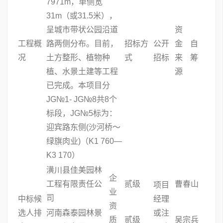
7971m，单侧宽
31m（或31.5米），
呈城市带状公园沿道
资
工程概
路两侧分布。目前，
招标方
公开
金
自
况
土方整形、植物种
式
招标
来
筹
植、水景土建等工程
源
已完成。本项目分
JG№1- JG№8共8个
标段，JG№5标为：
迎宾路东侧(沙河桥～
绿旗肉业)（K1 760—
K3 170）
潢川县佳美园林
企
工程有限责任公
贰级
曹春山
项目
业
司
中标候
经理
资
选人排
河南森泰园林景
或注
质
贰级
吴宗兵