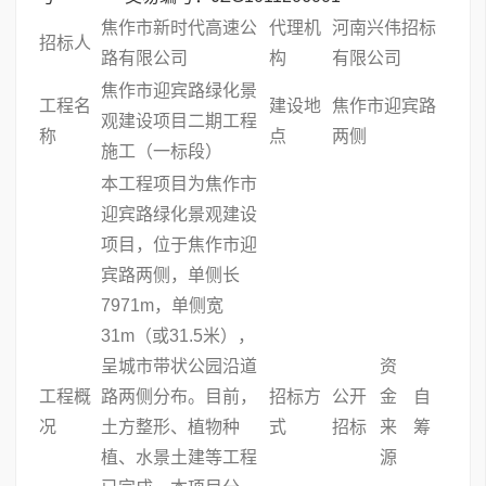
焦作市新时代高速公
代理机
河南兴伟招标
招标人
路有限公司
构
有限公司
焦作市迎宾路绿化景
工程名
建设地
焦作市迎宾路
观建设项目二期工程
称
点
两侧
施工（一标段）
本工程项目为焦作市
迎宾路绿化景观建设
项目，位于焦作市迎
宾路两侧，单侧长
7971m，单侧宽
31m（或31.5米），
呈城市带状公园沿道
资
工程概
路两侧分布。目前，
招标方
公开
金
自
况
土方整形、植物种
式
招标
来
筹
植、水景土建等工程
源