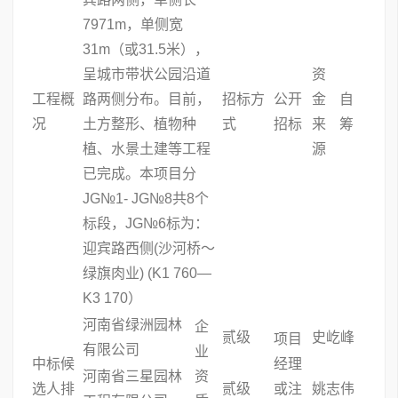
7971m，单侧宽
31m（或31.5米），
呈城市带状公园沿道
资
工程概
路两侧分布。目前，
招标方
公开
金
自
况
土方整形、植物种
式
招标
来
筹
植、水景土建等工程
源
已完成。本项目分
JG№1- JG№8共8个
标段，JG№6标为：
迎宾路西侧(沙河桥～
绿旗肉业) (K1 760—
K3 170）
河南省绿洲园林
企
贰级
史屹峰
项目
有限公司
业
中标候
经理
河南省三星园林
资
选人排
贰级
或注
姚志伟