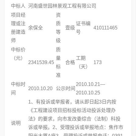
中标人
河南盛世园林景观工程有限公司
项目经
资
理或注
质
证书编
余保全
壹级
410111465
册建造
等
号
师
级
中标价
质
（元）
量
工期
2341539.45
合格
173
标
（天）
准
中标时
2010.10.21—
2010.10.20
公示时间
间
2010.10.25
1、有投诉或举报者，请从即日起3日内按
《工程建设项目招标投标活动投诉处理办
法》的要求，向市发改委综合（法制）科投
说明
诉或举报。2、受理投诉或举报地点：焦作市
阳光大厦A座3、受理投诉或举报电话：0391-