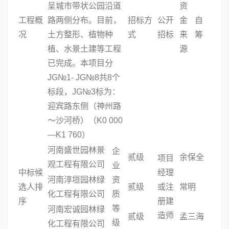
呈城市带状公园沿道
资
工程概
路两侧分布。目前，
招标方
公开
金
自
况
土方整形、植物种
式
招标
来
筹
植、水景土建等工程
源
已完成。本项目分
JG№1- JG№8共8个
标段，JG№3标为：
迎宾路东侧（神州路
～沙河桥）（K0 000
—K1 760）
河南盛世园林景
企
贰级
余保全
项目
观工程有限公司
业
中标候
经理
河南淳垣园林绿
资
选人排
贰级
或注
常明
化工程有限公司
质
序
册建
等
河南宏诚园林绿
造师
贰级
孟三海
级
化工程有限公司