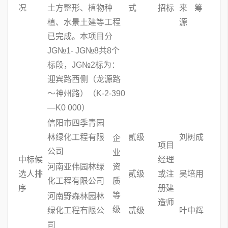
况
土方整形、植物种
式
招标
来
筹
植、水景土建等工程
源
已完成。本项目分
JG№1- JG№8共8个
标段，JG№2标为：
迎宾路西侧（龙源路
～神州路）（K-2-390
—K0 000）
信阳市四季青园
林绿化工程有限
贰级
刘树成
企
项目
公司
业
中标候
经理
河南亚伟园林绿
资
选人排
贰级
或注
吴培用
化工程有限公司
质
序
册建
等
河南野森林园林
造师
级
绿化工程有限公
贰级
叶中辉
司