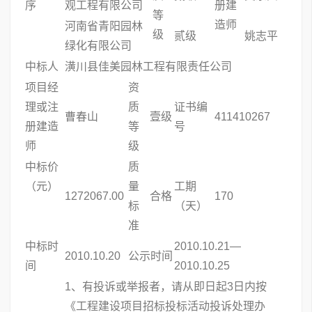
序
观工程有限公司
册建
等
造师
河南省青阳园林
级
贰级
姚志平
绿化有限公司
中标人
潢川县佳美园林工程有限责任公司
项目经
资
理或注
质
证书编
曹春山
壹级
411410267
册建造
等
号
师
级
中标价
质
（元）
量
工期
1272067.00
合格
170
标
（天）
准
中标时
2010.10.21—
2010.10.20
公示时间
间
2010.10.25
1、有投诉或举报者，请从即日起3日内按
《工程建设项目招标投标活动投诉处理办