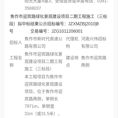
阳光大厦A座3、受理投诉或举报电话：0391-
3569037
焦作市迎宾路绿化景观建设项目二期工程施工（三标
段）拟中标结果公示招标编号：JZXMZB[2010]8
号 交易编号：JZG1011206001
焦作市新时代高速公
代理机
河南兴伟招标
招标人
路有限公司
构
有限公司
焦作市迎宾路绿化景
工程名
建设地
焦作市迎宾路
观建设项目二期工程
称
点
两侧
施工（三标段）
本工程项目为焦作市
迎宾路绿化景观建设
项目，位于焦作市迎
宾路两侧，单侧长
7971m，单侧宽
31m（或31.5米），