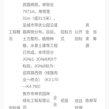
宾路两侧，单侧长
7971m，单侧宽
31m（或31.5米），
呈城市带状公园沿道
资
工程概
路两侧分布。目前，
招标方
公开
金
自
况
土方整形、植物种
式
招标
来
筹
植、水景土建等工程
源
已完成。本项目分
JG№1- JG№8共8个
标段，JG№8标为：
迎宾路西侧（绿旗肉
业～终点）（K3 170
—K4 760）
焦作市神农园林
企
绿化工程有限公
贰级
陈柳军
项目
业
司
中标候
经理