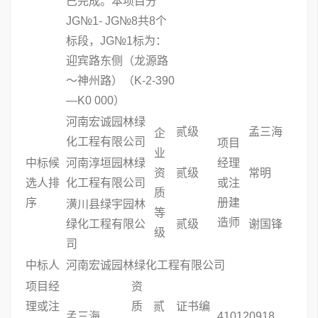
已完成。本项目分
JG№1- JG№8共8个
标段，JG№1标为：
迎宾路东侧（龙源路
～神州路）（K-2-390
—K0 000）
河南宏诚园林绿
贰级
孟三海
企
化工程有限公司
项目
业
中标候
河南淳垣园林绿
经理
资
贰级
常明
选人排
化工程有限公司
或注
质
序
册建
潢川县绿宇园林
等
造师
绿化工程有限公
贰级
谢国锋
级
司
中标人
河南宏诚园林绿化工程有限公司
项目经
资
理或注
质
贰
证书编
孟三海
410120918