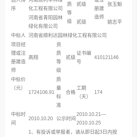
质
贰级
张玉魁
序
化工程有限公司
册建
等
造师
河南省青阳园林
级
贰级
姚志平
绿化有限公司
中标人
河南省顺利达园林绿化工程有限公司
项目经
资
理或注
质
证书编
高翔
贰级
410121146
册建造
等
号
师
级
中标价
质
（元）
量
工期
1724106.91
合格
174
标
（天）
准
中标时
2010.10.21—
2010.10.20
公示时间
间
2010.10.25
1、有投诉或举报者，请从即日起3日内按