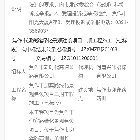
法》的要求，向市发改委综合（法制）科投
说明
诉或举报。2、受理投诉或举报地点：焦作市
阳光大厦A座3、受理投诉或举报电话：0391-
3569037
焦作市迎宾路绿化景观建设项目二期工程施工（七标
段）拟中标结果公示招标编号：JZXMZB[2010]8
号 交易编号：JZG1011206001
焦作市新时代高速公
代理机
河南兴伟招标
招标人
路有限公司
构
有限公司
焦作市迎宾路绿化景
工程名
建设地
焦作市迎宾路
观建设项目二期工程
称
点
两侧
施工（七标段）
本工程项目为焦作市
迎宾路绿化景观建设
项目，位于焦作市迎
宾路两侧，单侧长