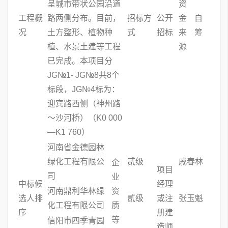
呈城市带状公园沿道
资
工程概
路两侧分布。目前，
招标方
公开
金
自
况
土方整形、植物种
式
招标
来
筹
植、水景土建等工程
源
已完成。本项目分
JG№1- JG№8共8个
标段，JG№4标为：
迎宾路西侧（神州路
～沙河桥）（K0 000
—K1 760）
河南省金德园林
绿化工程有限公
贰级
戚春林
企
项目
司
业
中标候
经理
河南鼎利华林绿
资
选人排
贰级
或注
张玉魁
化工程有限公司
质
序
册建
等
信阳市四季青园
造师