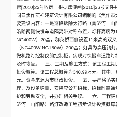
管[2010]23号收悉。根据焦健函[2010]
同意焦作宏祥建筑设计有限公司编制的《焦作市
要建设内容：一是逐段拆除太行路（普济河—山阳
沿路两侧快慢车道隔离带对称布置，灯杆高度为11
NG400W）20基，群英桥西侧设置11米高的双叉
（NG400W NG150W）200基；灯具为
微机路灯控制仪的控制柜，实现对快慢车道路灯
及时恢复。 三、工期及施工方式：该工程工期
投资概算。该工程总概算为348.99万元。其中：建
元。资金来源为市财政投资。 五、要严格落实
理、及设备购置、安装应公开招标，招标时需通
护和劳动安全，并办理相关手续。 六、工程建
济河—山阳路）路灯改造工程初步设计