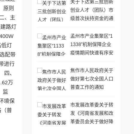
关于下达第三批创新
一、原则
创业人才（团队）市
二、主
级首次扶持资金的通
新建路灯
知
00W
孟州市产业集聚区“1
1338”机制保障企业
高低灯
疫情期间快速有序安
，选配带
全复工复产
带进行
焦作市人民政府关于
 四、
做好第七次全国人口
62万
普查工作的通知
、监
环境保
市发展改革委关于转
路（普
发《河南省发展和改
革委员会关于做好降
低企业用能成本工作