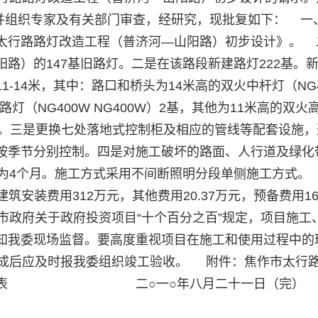
36号文件并组织专家及有关部门审查，经研究，现批复如下： 
太行路路灯改造工程（普济河—山阳路）初步设计》。 
路）的147基旧路灯。二是在该路段新建路灯222基。
-14米，其中：路口和桥头为14米高的双火中杆灯（NG4
路灯（NG400W NG400W）2基，其他为11米高的双火
高压钠灯。三是更换七处落地式控制柜及相应的管线等配套设施
按季节分别控制。四是对施工破坏的路面、人行道及绿化
为4个月。施工方式采用不间断照明分段单侧施工方式。
筑安装费用312万元，其他费用20.37万元，预备费用16.
市政府关于政府投资项目“十个百分之百”规定，项目施工
知我委现场监督。要高度重视项目在施工和使用过程中的
成后应及时报我委组织竣工验收。 附件：焦作市太行
投资概算表 二○一○年八月二十一日（完）