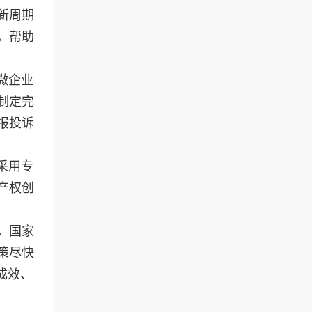
新周期
，帮助
微企业
制定完
报投诉
采用专
产权创
。国家
策尽快
成效、