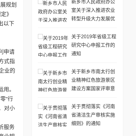
新乡市人民政府办公
发展规划
室关于深入推进农业
规定》
转型升级大力发展优
出以下
势特色农业的意见
关于2019年省级工程
研究中心申报工作的
利申请
通知
方式指
企业的
关于新乡市南太行创
业精神红色旅游景区
建设方案国家评审意
运用。
见的报告
零”行
关于贯彻落实《河南
，对小
省清洁生产审核实施
细则》的通知
析服务