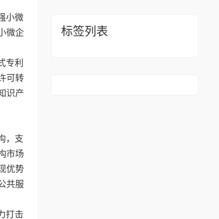
强小微
标签列表
小微企
式专利
许可转
知识产
构，支
构市场
现优势
公共服
力打击