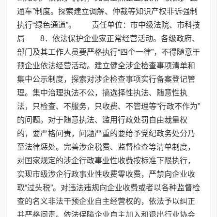
通车”制度。探索建立调解、仲裁等知识产权非诉强制
执行“绿色通道”。 责任单位：市中级法院、市科技
局 8．依法保护企业家正常经营活动。各级政府、
部门及其工作人员要严格执行“四个一律”，不得随意干
预企业依法经营活动。建立健全涉企检查事项清单和
集中公示制度，探索对涉企检查事项实行备案登记管
理。集中治理执法不公，搞选择性执法、随意性执
法，只检查、不服务，只收费、不管理等“行政不作为”
的问题。对于随意执法、滥用行政处罚自由裁量权
的，要严格问责，问题严重的要给予党纪政务处分乃
至法律惩处。完善涉企税费、监督检查等清单制度，
对国家规定的涉企行政事业性收费按标准下限执行，
实现市级涉企行政事业性收费零收费，严禁向企业收
取“过头税”。对违法违规向企业收费或者以各种监督检
查的名义非法干预企业自主经营权的，依法予以纠正
并严格问责。依法保障企业自主加入和退出行业协会