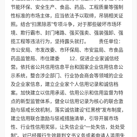
节能环保、安全生产、食品、药品、工程质量等强制
性标准的市场主体，应当依法予以取缔，吊销相关证
照。结合“扫黑除恶”专项斗争，对于那些破坏市场环
境、欺行霸市、封门堵路、强买强卖、强装强卸、强
揽工程等违法行为，坚持露头就打。 责任单位：
市公安局、市发改委、市环保局、市安监局、市食品
药品监管局、市住建委 12．促进企业家诚信经
营。依托省公共信用信息平台和国家企业信用信息公
示系统，整合涉企部门、行业协会商会等领域的企业
及企业家信息，建立企业家个人信用记录和诚信档
案。加快建立以信用承诺、信用公示和信用监督为特
点的新型监管体系，健全以信用记录为核心的联合激
励与惩戒长效机制，落实诚信建设“红黑榜”发布制度，
建立信用联合激励与惩戒措施清单，引导开展市场
性、行业性信用奖惩，让失信企业“一处失信，处处受
制”。对已经履行生效裁判文书义务或者申请人滥用失