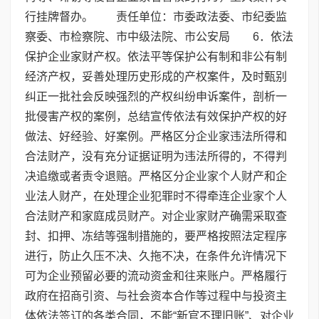
行挂牌督办。 责任单位：市委政法委、市纪委监
察委、市检察院、市中级法院、市公安局 6．依法
保护企业家财产权。依法平等保护公有制和非公有制
经济产权，妥善处理历史形成的产权案件，及时甄别
纠正一批社会反映强烈的产权纠纷申诉案件，剖析一
批侵害产权的案例，总结宣传依法有效保护产权的好
做法、好经验、好案例。严格区分企业家违法所得和
合法财产，没有充分证据证明为违法所得的，不得判
决追缴或者责令退赔。严格区分企业家个人财产和企
业法人财产，在处理企业犯罪时不得牵连企业家个人
合法财产和家庭成员财产。对企业家财产确需采取查
封、扣押、冻结等强制措施的，要严格按照法定程序
进行，防止久压不决、久拖不决，在条件允许情况下
可为企业预留必要的流动资金和往来账户。严格履行
政府在招商引资、与社会资本合作等过程中与投资主
体依法签订的各类合同，不能“新官不理旧账”、对企业