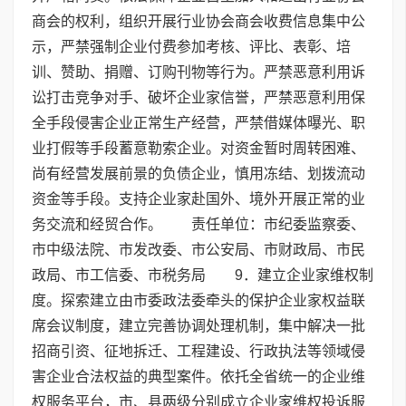
商会的权利，组织开展行业协会商会收费信息集中公
示，严禁强制企业付费参加考核、评比、表彰、培
训、赞助、捐赠、订购刊物等行为。严禁恶意利用诉
讼打击竞争对手、破坏企业家信誉，严禁恶意利用保
全手段侵害企业正常生产经营，严禁借媒体曝光、职
业打假等手段蓄意勒索企业。对资金暂时周转困难、
尚有经营发展前景的负债企业，慎用冻结、划拨流动
资金等手段。支持企业家赴国外、境外开展正常的业
务交流和经贸合作。 责任单位：市纪委监察委、
市中级法院、市发改委、市公安局、市财政局、市民
政局、市工信委、市税务局 9．建立企业家维权制
度。探索建立由市委政法委牵头的保护企业家权益联
席会议制度，建立完善协调处理机制，集中解决一批
招商引资、征地拆迁、工程建设、行政执法等领域侵
害企业合法权益的典型案件。依托全省统一的企业维
权服务平台，市、县两级分别成立企业家维权投诉服