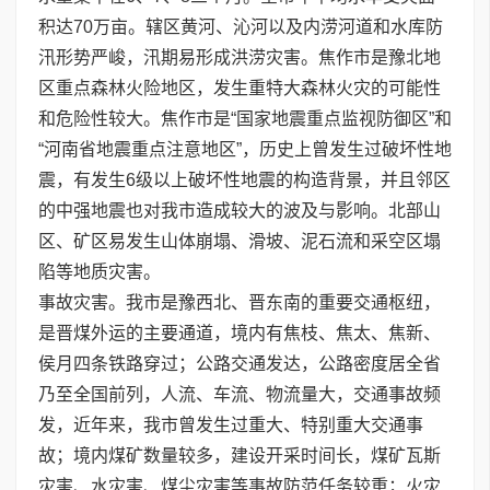
积达70万亩。辖区黄河、沁河以及内涝河道和水库防
汛形势严峻，汛期易形成洪涝灾害。焦作市是豫北地
区重点森林火险地区，发生重特大森林火灾的可能性
和危险性较大。焦作市是“国家地震重点监视防御区”和
“河南省地震重点注意地区”，历史上曾发生过破坏性地
震，有发生6级以上破坏性地震的构造背景，并且邻区
的中强地震也对我市造成较大的波及与影响。北部山
区、矿区易发生山体崩塌、滑坡、泥石流和采空区塌
陷等地质灾害。
事故灾害。我市是豫西北、晋东南的重要交通枢纽，
是晋煤外运的主要通道，境内有焦枝、焦太、焦新、
侯月四条铁路穿过；公路交通发达，公路密度居全省
乃至全国前列，人流、车流、物流量大，交通事故频
发，近年来，我市曾发生过重大、特别重大交通事
故；境内煤矿数量较多，建设开采时间长，煤矿瓦斯
灾害、水灾害、煤尘灾害等事故防范任务较重；火灾