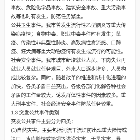
事故、危险化学品事故、建筑安全事故、重大污染事
故等也时有发生，防范任务繁重。
公共卫生事件。我市曾发生流行性乙型脑炎等重大传
染病疫情；食物中毒、职业中毒事件时有发生；鼠
疫、传染性非典型性肺炎、高致病性禽流感、口蹄
疫、狂犬病等重大动物疫情有发生或流行的可能性。
社会安全事件。我市城市新增就业人员、下岗失业再
就业人员就业任务艰巨，外来人口逐步增多，人员构
成比较复杂。同时，随着改革的推进和城市化进程的
加快，各类矛盾日益突出，各级各部门化解各种社会
矛盾的工作量较大，诱发群体性事件的因素较多。重
大刑事案件、社会经济安全事件防范任务较重。
1.3 突发公共事件类别
突发公共事件主要分为四类：
(1)自然灾害。主要包括河流干流堤防出现重大险情或
决口、水库险情或垮坝等洪涝灾害，干旱灾害，暴