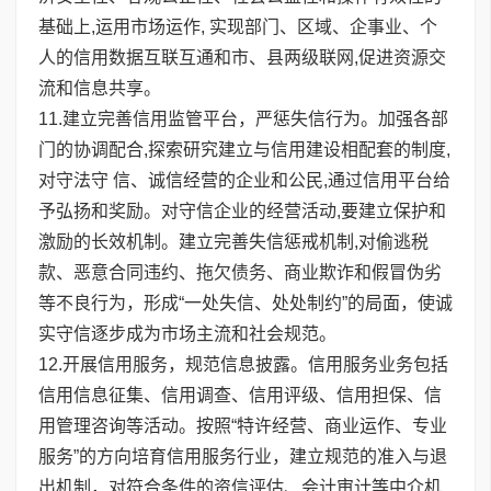
基础上,运用市场运作, 实现部门、区域、企事业、个
人的信用数据互联互通和市、县两级联网,促进资源交
流和信息共享。
11.建立完善信用监管平台，严惩失信行为。加强各部
门的协调配合,探索研究建立与信用建设相配套的制度,
对守法守 信、诚信经营的企业和公民,通过信用平台给
予弘扬和奖励。对守信企业的经营活动,要建立保护和
激励的长效机制。建立完善失信惩戒机制,对偷逃税
款、恶意合同违约、拖欠债务、商业欺诈和假冒伪劣
等不良行为，形成“一处失信、处处制约”的局面，使诚
实守信逐步成为市场主流和社会规范。
12.开展信用服务，规范信息披露。信用服务业务包括
信用信息征集、信用调查、信用评级、信用担保、信
用管理咨询等活动。按照“特许经营、商业运作、专业
服务”的方向培育信用服务行业，建立规范的准入与退
出机制，对符合条件的资信评估、会计审计等中介机