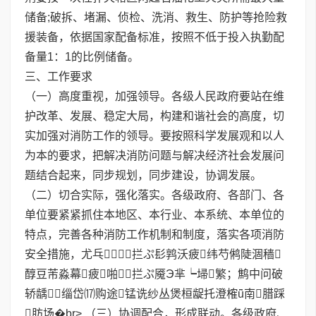
储备;破拆、堵漏、侦检、洗消、救生、防护等抢险救
援装备，依据国家配备标准，按照不低于投入执勤配
备量1：1的比例储备。
三、工作要求
（一）高度重视，加强领导。各级人民政府要站在维
护改革、发展、稳定大局，构建和谐社会的高度，切
实加强对消防工作的领导。要按照科学发展观和以人
为本的要求，把解决消防问题与解决经济社会发展问
题结合起来，同步规划，同步建设，协调发展。
（二）切合实际，强化落实。各级政府、各部门、各
单位要紧紧抓住本地区、本行业、本系统、本单位的
特点，完善各种消防工作机制和制度，落实各项消防
安全措施，尤乓∪拦ぷ髟鹑沃疲纬芍鸺陡涸穑
醇豆芾淼幕疲啪拦ぷ魇Э芈┕埽繁；鹪中问破
轿龋缁岱⒄购途锰诜纱丛煲桓龊托澄榷ǖ南腊踩
肪场�br> （三）协调配合，形成联动。各级政府、