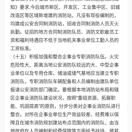
知》要求,今后城市新区、开发区、工业集中区、旧城
改造区等区域新增建的消防站，凡没有现役编制的，
均建成公安合同制消防站，招收合同制消防人员灭火
执勤。征招的地方合同制消防队员、消防文职雇员工
资和福利待遇应不低于当地机关事业单位工勤人员的
工资标准。
（十五）积极加强和整合企事业专职消防队伍。火灾
危险性大、距离当地公安消防队较远的大、中型企事
业单位以及专用仓库、储油或储气基地应当建立专职
消防队，专职消防队车辆配备和人员编制由建队单位
报请公安消防部门确定。要根据本地消防站布局和辖
区企事业消防队建设状况，按照“重组资源、拓展职
能、巩固提高”的原则，分步分类对企事业消防队进行
整合。对所在企事业单位生产效益较差、经费难以保
障且在城市消防规划建站布点范围内的消防队，由当
地政府在人员编制和经费保障等方面给予扶持，使其