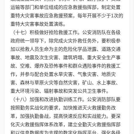
运输等部门和单位组成的应急救援指挥部，制定处置
重特大灾害事故应急救援预案，每年开展不少于1次的
重特大灾害事故处置演练。
（十七）积极做好抢险救援工作。公安消防队在各级
政府统一领导下，除完成火灾扑救任务外，要积极参
加以抢救人员生命为主的危险化学品泄露、道路交通
事故、地震及次生灾害、建筑坍塌、重大安全生产事
故、空难、爆炸及恐怖事件和群众遇险事件的救援工
作，并参与配合处置水旱灾害、气象灾害、地质灾
害、森林与草原火灾等自然灾害，矿山、水上事故、
重大环境污染、辐射事故和突发公共卫生事件。
（十八）加强和改进执勤训练工作。公安消防部队要
按照勤务实战化的要求，加快推进灭火救援勤务改
革，加强执勤备战，提高快速反应和实战能力。要深
化灭火救援指挥体系改革，建立全勤灭火救援指挥部
和以信息数据库为支撑的数字化指挥平台，强化各级