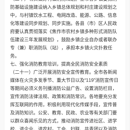
防基础设施建设纳入乡镇总体规划和村庄建设规划之
中，与村镇饮水工程、电网改造、能源、公路、信息
化等建设同步规划、同步实施。各县（市）区人民政
府要认真贯彻落实《焦作市农村乡镇多种形式消防队
伍建设三年发展规划》，鼓励乡镇企业自办或者联办
专（兼）职消防队（站），承担本乡镇火灾扑救任
务。
七、强化消防教育培训，提高全民消防安全素质
（二十一）广泛开展消防安全宣传教育。全市各新闻
媒体在火灾多发季节、重大节日以及“119”消防宣传日
等期间必须义务刊播消防公益广告、设置消防栏目，
宣传消防法律法规、政策和消防常识。各地要充分发
挥互联网的作用，积极利用现代化传媒手段，宣传普
及消防知识。公安、教育、民政、农业等有关部门要
以群众喜闻乐见的方式，推动消防宣传进社区、进学
校、进企业、进农村。工会、妇联、共青团以及消防