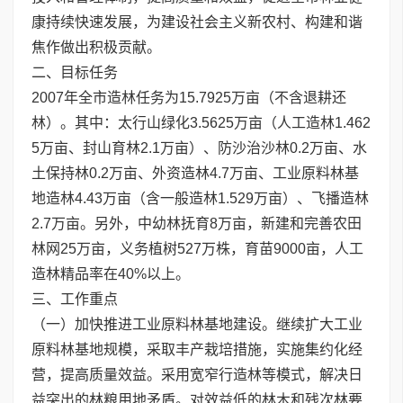
康持续快速发展，为建设社会主义新农村、构建和谐
焦作做出积极贡献。
二、目标任务
2007年全市造林任务为15.7925万亩（不含退耕还
林）。其中：太行山绿化3.5625万亩（人工造林1.462
5万亩、封山育林2.1万亩）、防沙治沙林0.2万亩、水
土保持林0.2万亩、外资造林4.7万亩、工业原料林基
地造林4.43万亩（含一般造林1.529万亩）、飞播造林
2.7万亩。另外，中幼林抚育8万亩，新建和完善农田
林网25万亩，义务植树527万株，育苗9000亩，人工
造林精品率在40%以上。
三、工作重点
（一）加快推进工业原料林基地建设。继续扩大工业
原料林基地规模，采取丰产栽培措施，实施集约化经
营，提高质量效益。采用宽窄行造林等模式，解决日
益突出的林粮用地矛盾。对效益低的林木和残次林要