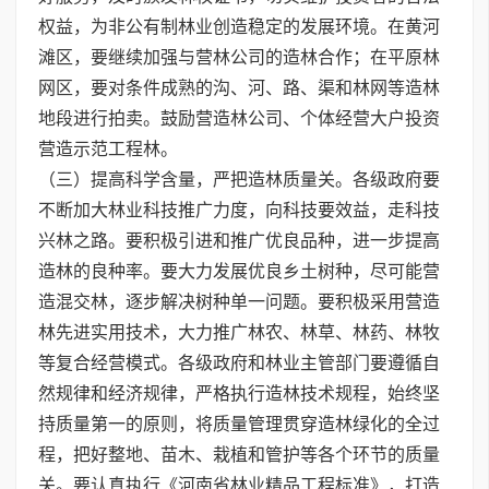
权益，为非公有制林业创造稳定的发展环境。在黄河
滩区，要继续加强与营林公司的造林合作；在平原林
网区，要对条件成熟的沟、河、路、渠和林网等造林
地段进行拍卖。鼓励营造林公司、个体经营大户投资
营造示范工程林。
（三）提高科学含量，严把造林质量关。各级政府要
不断加大林业科技推广力度，向科技要效益，走科技
兴林之路。要积极引进和推广优良品种，进一步提高
造林的良种率。要大力发展优良乡土树种，尽可能营
造混交林，逐步解决树种单一问题。要积极采用营造
林先进实用技术，大力推广林农、林草、林药、林牧
等复合经营模式。各级政府和林业主管部门要遵循自
然规律和经济规律，严格执行造林技术规程，始终坚
持质量第一的原则，将质量管理贯穿造林绿化的全过
程，把好整地、苗木、栽植和管护等各个环节的质量
关。要认真执行《河南省林业精品工程标准》，打造