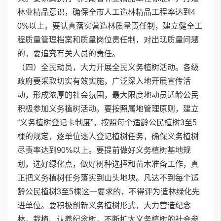
林业精品意识，确保全市人工造林精品工程率达到4
0%以上。要认真落实营造林质量责任制，建立健全工
程质量管理档案和质量岗位责任制，对出现质量问题
的，要追究有关人员的责任。
（四）全民动员，大力开展全民义务植树活动。各级
政府要采取切实有效实施，广泛深入地开展宣传活
动，形成浓厚的社会氛围，最大限度地动员适龄公民
积极参加义务植树活动。要按照属地管理原则，建立
“义务植树登记卡制度”，按照每个适龄公民植树3至5
棵的规定，逐单位逐人登记植树任务，确保义务植树
尽责率达到90%以上。要提前做好义务植树基地规
划，选好绿化点，做好树种选择和苗木准备工作，真
正把义务植树任务落实到山头地块。凡达不到每个适
龄公民植树3至5棵这一要求的，不得评为造林绿化先
进单位。要积极创新义务植树形式，大力营造纪念
林，栽植、认养纪念树，不断扩大义务植树的社会参