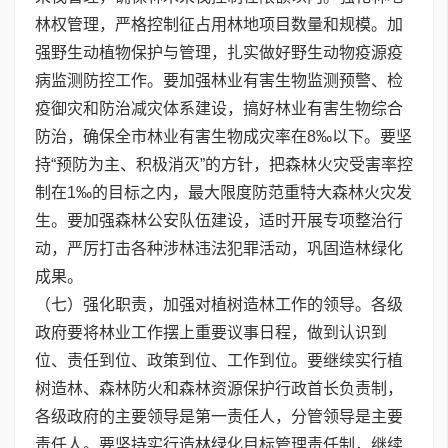
林权管理，严格控制征占用林地项目数量和规模。加
强野生动植物保护与管理，扎实做好野生动物疫源疫
病监测防控工作。要加强林业有害生物监测预警、检
疫御灾和防治减灾体系建设，搞好林业有害生物综合
防治，确保全市林业有害生物成灾率在8‰以下。要坚
持“预防为主、积极消灭”的方针，把森林火灾受害率控
制在1‰的目标之内，最大限度防范重特大森林火灾发
生。要加强森林公安队伍建设，适时开展专项整治行
动，严厉打击各种涉林违法犯罪活动，巩固造林绿化
成果。
（七）强化职责，加强对植树造林工作的领导。各级
政府要将林业工作摆上重要议事日程，做到认识到
位、责任到位、政策到位、工作到位。要继续实行植
树造林、森林防火和森林资源保护行政首长负责制，
各级政府的主要领导是第一责任人，分管领导是主要
责任人。要坚持实行造林绿化目标管理责任制，继续