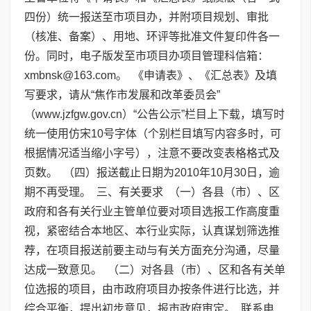
四份）统一报送至市项目办，并附项目规划、审批
（核准、备案）、用地、环评等批准文件复印件各一
份。同时，电子版发至市项目办项目管理科信箱：
xmbnsk@163.com。 《申请表》、《汇总表》及填
写要求，请从“焦作市发展和改革委员会”
（www.jzfgw.gov.cn）“公告公示”栏目上下载，填写时
统一使用仿宋10号字体（个别栏目填写内容多时，可
根据情况适当缩小字号），注意不要改变表格格式及
页数。 （四）报送截止日期为2010年10月30日，逾
期不再受理。 三、有关要求 （一）各县（市）、区
政府和各有关行业主管单位要对项目选报工作高度重
视，紧密结合本地区、本行业实际，认真谋划筛选推
荐，在项目报送前要主动与有关方面充分沟通，尽量
达成一致意见。 （二）对各县（市）、区和各有关单
位选报的项目，由市政府项目办按条件进行比选，并
综合平衡，提出初步意见，报市政府审定。 联系电