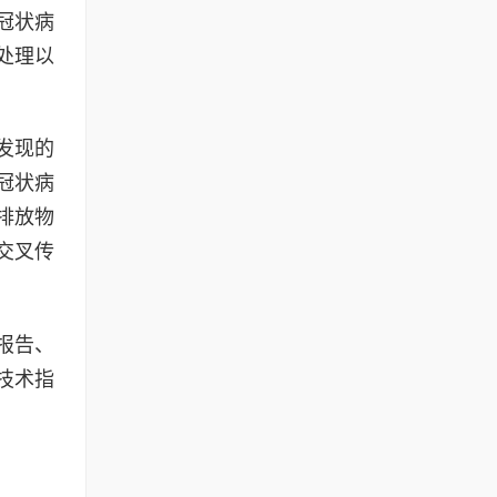
冠状病
处理以
发现的
冠状病
排放物
交叉传
报告、
技术指