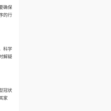
要确保
序的行
，科学
时解疑
型冠状
其家