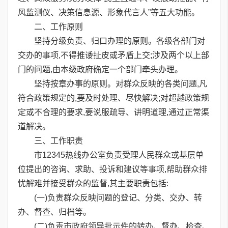
风监测仪、决策信息源、形象代言人”等五大功能。
二、工作原则
坚持分级负责、归口办理的原则。各级各部门对
交办的事项,不得推诿扯皮或矛盾上交;涉及两个以上部
门的问题,由本级政府确定一个部门牵头办理。
坚持按章办事的原则。对群众反映的各类问题,凡
符合政策规定的,要及时处理、尽快解决;对超越政策规
定或不合理的要求,要说服疏导、讲明道理,通过正常渠
道解决。
三、工作职责
市12345热线办公室负责受理人民群众或基层单
位提出的咨询、求助、投诉和建议等事项,帮助群众排
忧解难并接受群众的监督,其主要职责包括:
(一)负责群众反映问题的登记、分类、交办、转
办、督查、归档等。
(二)负责市政府领导批示件的转办、督办、检查、