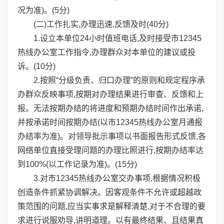
况为准)。(5分)
(二)工作扎实,办理迅速,反馈及时(40分)
1.设立本单位24小时值班电话,及时接受市12345
热线办公室工作指令,办理群众对本单位的建议或投
诉。(10分)
2.按照“分级负责、归口办理”的原则和规定程序承
办群众反映事项,按期对办理结果进行审查、反馈和上
报。无法按期办结的将进度和预期办结时间作出承诺,
并按承诺时间按期办结(以市12345热线办公室月通报
办结率为准)。对领导批示事项以书面报告形式反馈,各
网络单位直接受理问题的办理比照进行,按期办结率达
到100%(以工作记录为准)。(15分)
3.对市12345热线办公室交办事项,根据情况积极
创造条件抓紧协调解决。因客观条件不允许或超越政
策范围的问题,应当实事求是解释清楚,对于不合理的要
求进行说服劝导,讲明道理。以有最终结果、且结果真