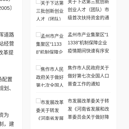
关于下达第三批创新
005〕
创业人才（团队）市
级首次扶持资金的通
知
挥道路
孟州市产业集聚区“1
1338”机制保障企业
站经营
疫情期间快速有序安
改革提
全复工复产
焦作市人民政府关于
做好第七次全国人口
场配置
普查工作的通知
规划、
市发展改革委关于转
发《河南省发展和改
资为
革委员会关于做好降
制，建
低企业用能成本工作