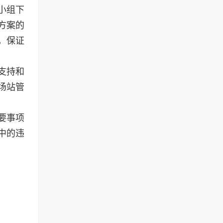
小组下
方案的
，保证
支持和
场站管
要事项
中的违