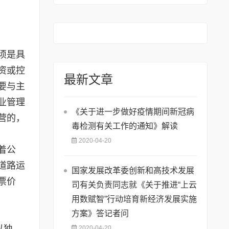
的通知》
须是具
资或控
最新文章
要与主
业管理
《关于进一步做好疫情期间新冠病
营的，
毒检测有关工作的通知》解读
2020-04-20
着公
道路运
国家发展改革委创新和高技术发展
票价
司有关负责同志就《关于推进“上云
用数赋智”行动培育新经济发展实施
方案》答记者问
以独
2020-04-20