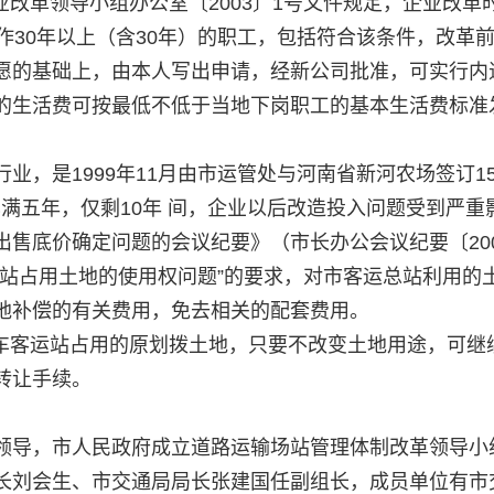
企业改革领导小组办公室〔2003〕1号文件规定，企业改革
作30年以上（含30年）的职工，包括符合该条件，改革
愿的基础上，由本人写出申请，经新公司批准，可实行内
的生活费可按最低不低于当地下岗职工的基本生活费标准
业，是1999年11月由市运管处与河南省新河农场签订1
时已满五年，仅剩10年 间，企业以后改造投入问题受到严重
售底价确定问题的会议纪要》（市长办公会议纪要〔200
总站占用土地的使用权问题”的要求，对市客运总站利用的
地补偿的有关费用，免去相关的配套费用。
原汽车客运站占用的原划拨土地，只要不改变土地用途，可继
转让手续。
领导，市人民政府成立道路运输场站管理体制改革领导小
长刘会生、市交通局局长张建国任副组长，成员单位有市