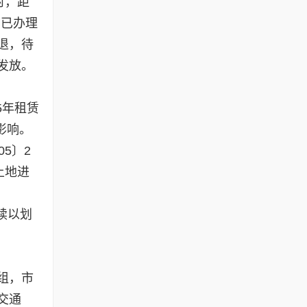
时，距
前已办理
退，待
发放。
5年租赁
影响。
5〕2
土地进
续以划
组，市
交通