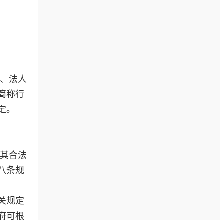
民、法人
简称行
定。
犯其合法
八条规
关规定
府可根