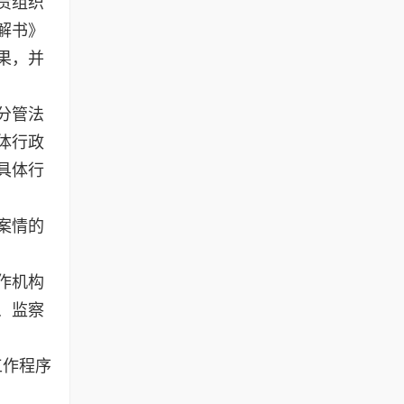
责组织
解书》
果，并
分管法
体行政
具体行
案情的
作机构
、监察
工作程序