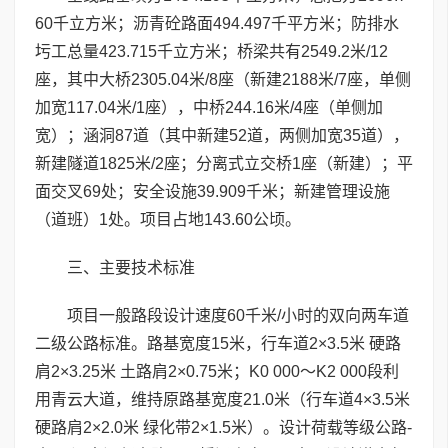
60千立方米；沥青砼路面494.497千平方米；防排水
圬工总量423.715千立方米；桥梁共有2549.2米/12
座，其中大桥2305.04米/8座（新建2188米/7座，单侧
加宽117.04米/1座），中桥244.16米/4座（单侧加
宽）；涵洞87道（其中新建52道，两侧加宽35道），
新建隧道1825米/2座；分离式立交桥1座（新建）；平
面交叉69处；安全设施39.909千米；新建管理设施
（道班）1处。项目占地143.60公顷。
三、主要技术标准
项目一般路段设计速度60千米/小时的双向两车道
二级公路标准。路基宽度15米，行车道2×3.5米 硬路
肩2×3.25米 土路肩2×0.75米；K0 000～K2 000段利
用青云大道，维持原路基宽度21.0米（行车道4×3.5米
硬路肩2×2.0米 绿化带2×1.5米）。设计荷载等级公路-