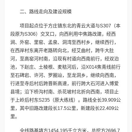
二、路线走向及建设规模
项目起点位于方庄镇东北的青云大道与S307（本
段原为S306）交叉口，向西利用中焦路改建，经西
涧、外窑、里窑、孟泉、洞湾至西村乡，继续西行，
在西岸村东离开老路转向北，经艾曲村，跨牛大肚
河，至高窑河村南，沿现有村道向西南前行，经双泊
池，下赵庄、土棱根、麦秸河后，沿X014焦青线前行
至石碑岩、许河、罗圈辿，至龙洞乡，继续向西南，
行进至寺后村后跨晋新高速，前行跨大石河进入博爱
县境；沿下桥沟村南、杀花坡村北折向西南，项目止
于上岭后村东S235（原大练线）。路线全长39.909公
里，其中旧路改建段长17.5公里，新建段长22.409公
里。
全线路基填方1454.195千立方米，总挖方2696.7